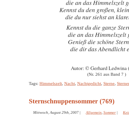
die an das Himmelszelt g
Kennst du den großen, kle
die du nur siehst an klar
Kennst du die ganze Ster
die an das Himmelszelt g
Genieß die schöne Ster
die dir das Abendlicht e
Autor: © Gerhard Ledwina 
(Nr. 261 aus Band 7 )
Tags:
Himmelszelt
,
Nacht
,
Nachtgedicht
,
Sterne
,
Sterne
Sternschnuppensommer (769)
Mittwoch, August 29th, 2007
|
Allgemein
,
Sommer
|
Kei