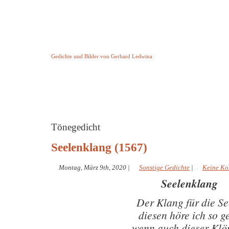
Keine Geschichte aber Gedichte
Gedichte und Bilder von Gerhard Ledwina
Startseite
Helleborus Torquatus
Impressum
und andere
Tönegedicht
Seelenklang (1567)
Montag, März 9th, 2020
|
Sonstige Gedichte
|
Keine Ko
Seelenklang
Der Klang für die Se
diesen höre ich so g
wenn auch dieser Klö