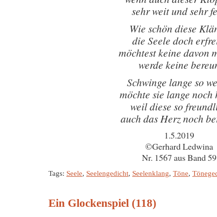
sehr weit und sehr f
Wie schön diese Klä
die Seele doch erfr
möchtest keine davon 
werde keine bereu
Schwinge lange so we
möchte sie lange noch 
weil diese so freundl
auch das Herz noch be
1.5.2019
©Gerhard Ledwina
Nr. 1567 aus Band 59
Tags:
Seele
,
Seelengedicht
,
Seelenklang
,
Töne
,
Töneged
Ein Glockenspiel (118)