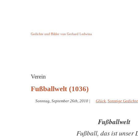
Keine Geschichte aber Gedichte
Gedichte und Bilder von Gerhard Ledwina
Startseite
Helleborus Torquatus
Impressum
und andere
Verein
Fußballwelt (1036)
Sonntag, September 26th, 2010
|
Glück
,
Sonstige Gedichte
Fußballwelt
Fußball, das ist unser