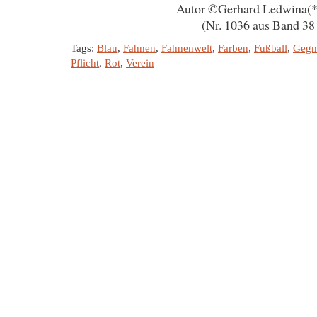
Autor ©Gerhard Ledwina(
(Nr. 1036 aus Band 38 
Tags:
Blau
,
Fahnen
,
Fahnenwelt
,
Farben
,
Fußball
,
Gegn
Pflicht
,
Rot
,
Verein