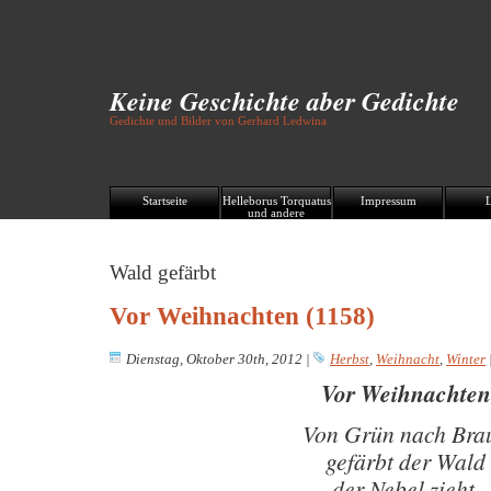
Keine Geschichte aber Gedichte
Gedichte und Bilder von Gerhard Ledwina
Startseite
Helleborus Torquatus
Impressum
und andere
Wald gefärbt
Vor Weihnachten (1158)
Dienstag, Oktober 30th, 2012
|
Herbst
,
Weihnacht
,
Winter
Vor Weihnachten
Von Grün nach Bra
gefärbt der Wald
der Nebel zieht,