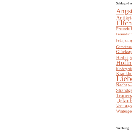
Schlagwör
Angs
Antikri
Elfc
Freunde
Freundsch
Frühjahrs
Gemeinsa
Glücksg
Herbstg
Hoffn
Kindergedi
Krankhe
Lieb
Nacht
Na
Strandge
Trauerg
Urlaub
Verlustge
Winterge
Werbung