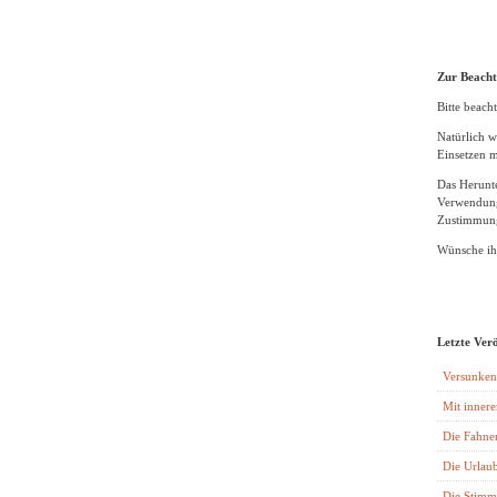
Zur Beach
Bitte beacht
Natürlich w
Einsetzen m
Das Herunte
Verwendung
Zustimmung
Wünsche ihn
Letzte Ver
Versunken
Mit innere
Die Fahne
Die Urlaub
Die Stimm