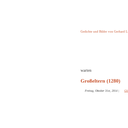
Keine Geschicht
Gedichte und Bilder von Gerhard 
Startseite
Helleborus T
und and
warten
Großeltern (1280)
Freitag, Oktober 31st, 2014
|
Gl