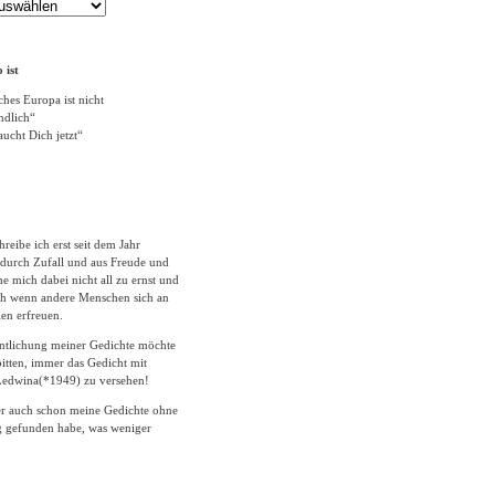
 ist
ches Europa ist nicht
ändlich“
ucht Dich jetzt“
hreibe ich erst seit dem Jahr
durch Zufall und aus Freude und
 mich dabei nicht all zu ernst und
ich wenn andere Menschen sich an
en erfreuen.
entlichung meiner Gedichte möchte
itten, immer das Gedicht mit
edwina(*1949) zu versehen!
er auch schon meine Gedichte ohne
 gefunden habe, was weniger