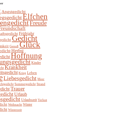
ter
t
Angstgedicht
Elfchen
egsgedicht
hengedicht
Freude
Freundschaft
Frühjahr
aftsgedicht
Gedicht
gedicht
Glück
mkeit
Genuß
Herbst
edicht
Hoffnung
edicht
ungsgedicht
Kinder
Krankheit
cht
itsgedicht
Leben
Krieg
e
Liebesgedicht
Meer
chtgedicht
Sommergedicht
Strand
Trauer
dicht
edicht
Urlaub
sgedicht
Urlaubszeit
Verlust
dicht
Winter
Weihnacht
dicht
Winterzeit