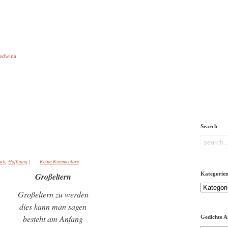
e aber Gedichte
Ledwina
orquatus
Impressum
Links
Referenz
Über mich
ere
Search
ück
,
Hoffnung
|
Keine Kommentare
Kategorie
Großeltern
Kategorien
Großeltern zu werden
dies kann man sagen
besteht am Anfang
Gedichte A