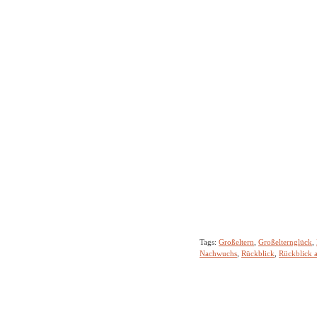
Tags:
Großeltern
,
Großelternglück
,
Nachwuchs
,
Rückblick
,
Rückblick a