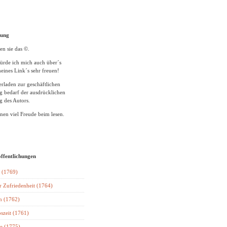
tung
en sie das ©.
ürde ich mich auch über´s
eines Link´s sehr freuen!
rladen zur geschäftlichen
 bedarf der ausdrücklichen
 des Autors.
en viel Freude beim lesen.
öffentlichungen
 (1769)
r Zufriedenheit (1764)
n (1762)
szeit (1761)
e (1775)