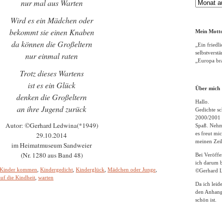
nur mal aus Warten
Gedichte
Archiv
Wird es ein Mädchen oder
bekommt sie einen Knaben
Mein Motto
da können die Großeltern
„Ein friedli
selbstverst
nur einmal raten
„Europa bra
Trotz dieses Wartens
ist es ein Glück
Über mich
denken die Großeltern
Hallo.
an ihre Jugend zurück
Gedichte sc
2000/2001 
Autor: ©Gerhard Ledwina(*1949)
Spaß. Nehme
es freut m
29.10.2014
meinen Zeil
im Heimatmuseum Sandweier
(Nr. 1280 aus Band 48)
Bei Veröff
ich darum b
Kinder kommen
,
Kindergedicht
,
Kinderglück
,
Mädchen oder Junge
,
©Gerhard L
uf die Kindheit
,
warten
Da ich leid
den Anhang
schön ist.