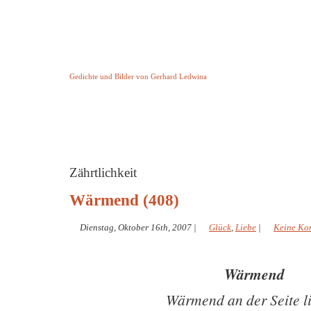
Keine Geschichte aber Gedichte
Gedichte und Bilder von Gerhard Ledwina
Startseite
Helleborus Torquatus
Impressum
und andere
Zährtlichkeit
Wärmend (408)
Dienstag, Oktober 16th, 2007
|
Glück
,
Liebe
|
Keine Ko
Wärmend
Wärmend an der Seite l