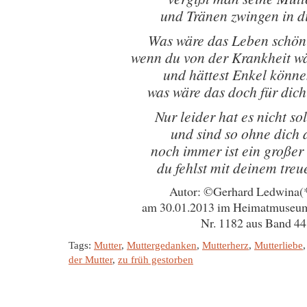
und Tränen zwingen in d
Was wäre das Leben schön
wenn du von der Krankheit w
und hättest Enkel könne
was wäre das doch für dich
Nur leider hat es nicht so
und sind so ohne dich 
noch immer ist ein großer
du fehlst mit deinem tre
Autor: ©Gerhard Ledwina(
am 30.01.2013 im Heimatmuseu
Nr. 1182 aus Band 44
Tags:
Mutter
,
Muttergedanken
,
Mutterherz
,
Mutterliebe
der Mutter
,
zu früh gestorben