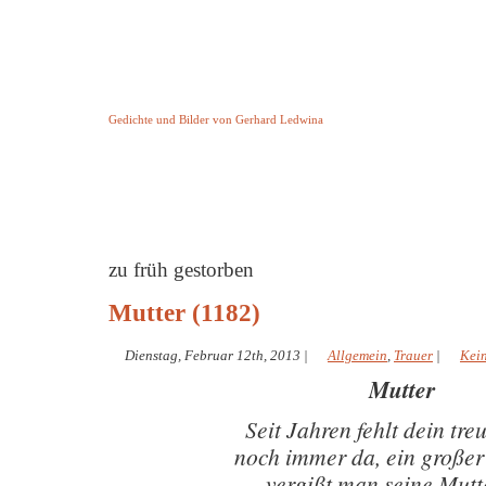
Keine Geschichte aber Gedichte
Gedichte und Bilder von Gerhard Ledwina
Startseite
Helleborus Torquatus
Impressum
und andere
zu früh gestorben
Mutter (1182)
Dienstag, Februar 12th, 2013
|
Allgemein
,
Trauer
|
Kei
Mutter
Seit Jahren fehlt dein tre
noch immer da, ein große
vergißt man seine Mutt