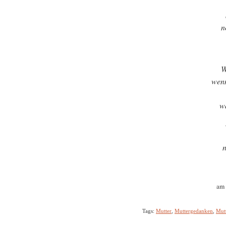
n
W
wenn
w
n
am 
Tags:
Mutter
,
Muttergedanken
,
Mut