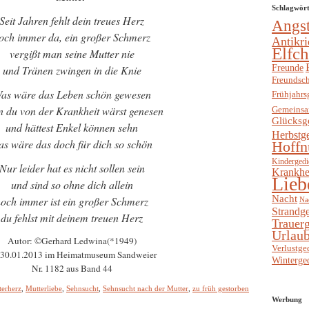
Schlagwör
Seit Jahren fehlt dein treues Herz
Angs
och immer da, ein großer Schmerz
Antikri
Elfc
vergißt man seine Mutter nie
Freunde
und Tränen zwingen in die Knie
Freundsch
as wäre das Leben schön gewesen
Frühjahrs
 du von der Krankheit wärst genesen
Gemeinsa
Glücksg
und hättest Enkel können sehn
Herbstg
as wäre das doch für dich so schön
Hoffn
Kindergedi
Nur leider hat es nicht sollen sein
Krankhe
Lieb
und sind so ohne dich allein
Nacht
och immer ist ein großer Schmerz
Na
Strandge
du fehlst mit deinem treuen Herz
Trauerg
Urlaub
Autor: ©Gerhard Ledwina(*1949)
Verlustge
30.01.2013 im Heimatmuseum Sandweier
Winterge
Nr. 1182 aus Band 44
terherz
,
Mutterliebe
,
Sehnsucht
,
Sehnsucht nach der Mutter
,
zu früh gestorben
Werbung