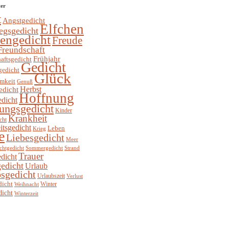
ter
t
Angstgedicht
Elfchen
egsgedicht
hengedicht
Freude
Freundschaft
Frühjahr
aftsgedicht
Gedicht
gedicht
Glück
mkeit
Genuß
Herbst
edicht
Hoffnung
edicht
ungsgedicht
Kinder
Krankheit
cht
itsgedicht
Leben
Krieg
e
Liebesgedicht
Meer
chtgedicht
Sommergedicht
Strand
Trauer
dicht
edicht
Urlaub
sgedicht
Urlaubszeit
Verlust
dicht
Winter
Weihnacht
dicht
Winterzeit