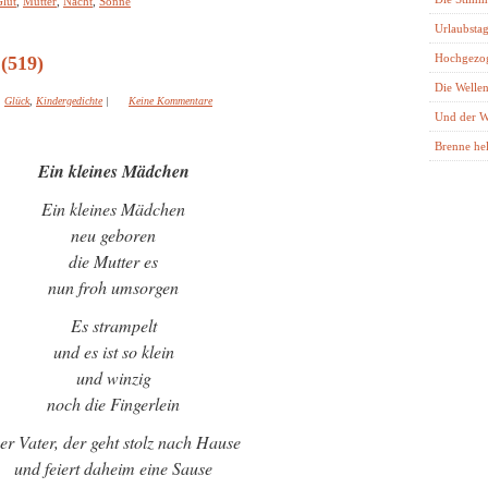
lut
,
Mutter
,
Nacht
,
Sonne
Urlaubstag
Hochgezo
(519)
Die Wellen
Glück
,
Kindergedichte
|
Keine Kommentare
Und der W
Brenne hel
Ein kleines Mädchen
Ein kleines Mädchen
neu geboren
die Mutter es
nun froh umsorgen
Es strampelt
und es ist so klein
und winzig
noch die Fingerlein
er Vater, der geht stolz nach Hause
und feiert daheim eine Sause