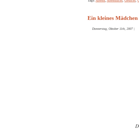
Tags:
Abend
,
Abendlicht
,
Gedicht
,
G
Ein kleines Mädchen 
Donnerstag, Oktober 11th, 2007
|
D