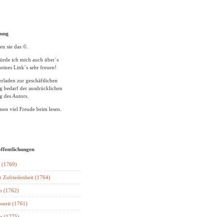
tung
en sie das ©.
ürde ich mich auch über´s
eines Link´s sehr freuen!
rladen zur geschäftlichen
 bedarf der ausdrücklichen
 des Autors.
en viel Freude beim lesen.
öffentlichungen
 (1769)
r Zufriedenheit (1764)
n (1762)
szeit (1761)
e (1775)