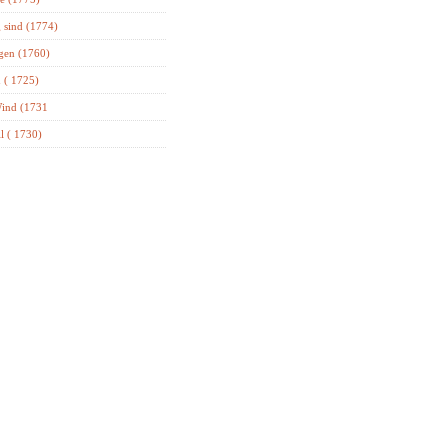
 sind (1774)
gen (1760)
 ( 1725)
ind (1731
l ( 1730)