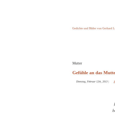
Keine Geschicht
Gedichte und Bilder von Gerhard 
Startseite
Helleborus T
und and
Mutter
Gefühle an das Mutte
Dienstag, Februar 12th, 2013
|
A
b