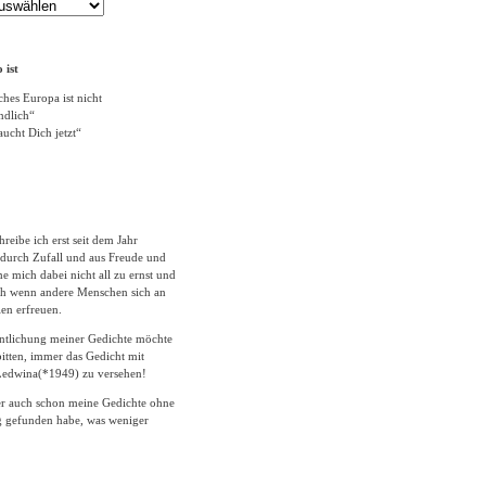
 ist
ches Europa ist nicht
ändlich“
ucht Dich jetzt“
hreibe ich erst seit dem Jahr
durch Zufall und aus Freude und
 mich dabei nicht all zu ernst und
ich wenn andere Menschen sich an
en erfreuen.
entlichung meiner Gedichte möchte
itten, immer das Gedicht mit
edwina(*1949) zu versehen!
er auch schon meine Gedichte ohne
 gefunden habe, was weniger