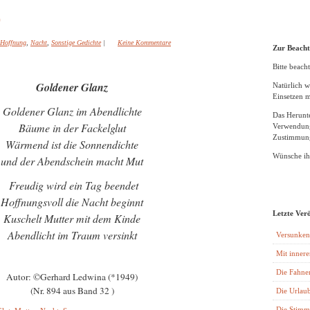
)
Hoffnung
,
Nacht
,
Sonstige Gedichte
|
Keine Kommentare
Zur Beach
Bitte beacht
Goldener Glanz
Natürlich w
Einsetzen m
Goldener Glanz im Abendlichte
Das Herunte
Bäume in der Fackelglut
Verwendung
Zustimmung
Wärmend ist die Sonnendichte
Wünsche ihn
und der Abendschein macht Mut
Freudig wird ein Tag beendet
Hoffnungsvoll die Nacht beginnt
Letzte Ver
Kuschelt Mutter mit dem Kinde
Abendlicht im Traum versinkt
Versunken
Mit innere
Die Fahne
Autor: ©Gerhard Ledwina (*1949)
(Nr. 894 aus Band 32 )
Die Urlaub
Die Stimm