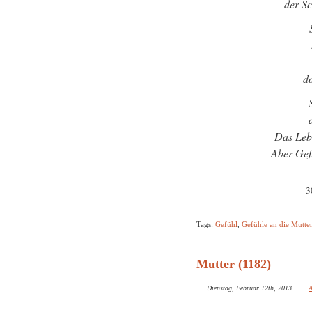
der S
do
Das Leb
Aber Gefü
3
Tags:
Gefühl
,
Gefühle an die Mutte
Mutter (1182)
Dienstag, Februar 12th, 2013
|
A