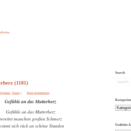
e aber Gedichte
Ledwina
orquatus
Impressum
Links
Referenz
Über mich
ere
Search
rherz (1181)
llgemein
,
Trauer
|
Keine Kommentare
Kategorie
Gefühle an das Mutterherz
Kategorien
Gefühle an das Mutterherz
bereitet manchen großen Schmerz
esinnt sich rück an schöne Stunden
Gedichte A