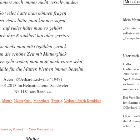
chmerz noch immer nicht verschwunden
Gedichte
Archiv
So vieles hätte man können fragen
so vieles hätte man können sagen
Mein Motto
auf vieles hätte man so gehört
„Ein friedli
selbstverst
ch ihre Krankheit hat alles zerstört
„Europa bra
So denkt man mit Gefühlen zurück
an die schöne Zeit mit Mutterglück
Über mich
en geht weiter, man muß nach vorne sehn
Hallo.
hle für die Mutter, bleiben immer bestehn
Gedichte sc
2000/2001 
Autor: ©Gerhard Ledwina(*1949)
Spaß. Nehme
es freut m
0.01.2013 im Heimatmuseum Sandweier
meinen Zeil
Nr. 1181 aus Band 44
Bei Veröff
r
,
Mutter
,
Mutterglück
,
Mutterherz
,
Traurig
,
Verloren durch Krankheit
ich darum b
©Gerhard L
Da ich leid
den Anhang
schön ist.
llgemein
,
Trauer
|
Keine Kommentare
Mutter