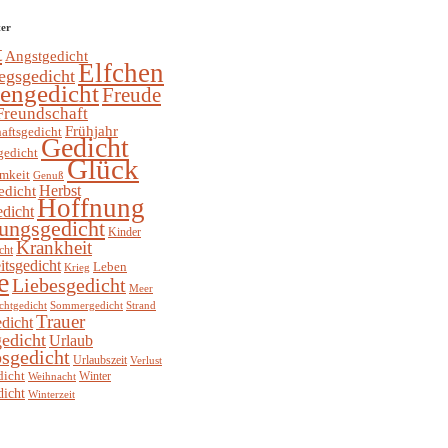
ter
t
Angstgedicht
Elfchen
egsgedicht
hengedicht
Freude
Freundschaft
Frühjahr
aftsgedicht
Gedicht
gedicht
Glück
mkeit
Genuß
Herbst
edicht
Hoffnung
edicht
ungsgedicht
Kinder
Krankheit
cht
itsgedicht
Leben
Krieg
e
Liebesgedicht
Meer
chtgedicht
Sommergedicht
Strand
Trauer
dicht
edicht
Urlaub
sgedicht
Urlaubszeit
Verlust
dicht
Winter
Weihnacht
dicht
Winterzeit