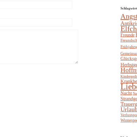
Schlagwör
Angs
Antikri
Elfc
Freunde
Freundsch
Frühjahrs
Gemeinsa
Glücksg
Herbstg
Hoffn
Kindergedi
Krankhe
Lieb
Nacht
Na
Strandge
Trauerg
Urlaub
Verlustge
Winterge