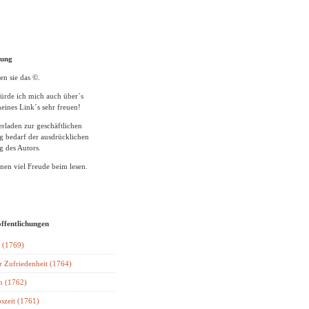
tung
en sie das ©.
ürde ich mich auch über´s
eines Link´s sehr freuen!
rladen zur geschäftlichen
 bedarf der ausdrücklichen
 des Autors.
en viel Freude beim lesen.
öffentlichungen
 (1769)
r Zufriedenheit (1764)
n (1762)
szeit (1761)