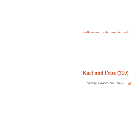
Keine Geschicht
Gedichte und Bilder von Gerhard 
Startseite
Helleborus T
und and
Karl und Fritz (319)
Sonntag, Oktober 28th, 2007
|
Ar