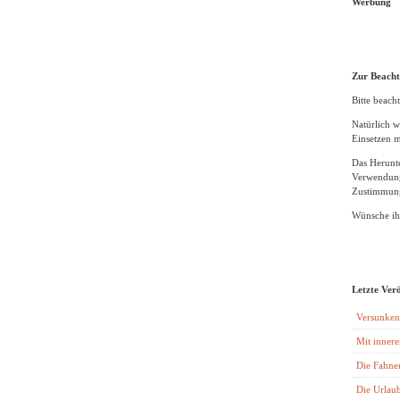
Werbung
Zur Beach
Bitte beacht
Natürlich w
Einsetzen m
Das Herunte
Verwendung
Zustimmung
Wünsche ihn
Letzte Ver
Versunken
Mit innere
Die Fahne
Die Urlaub