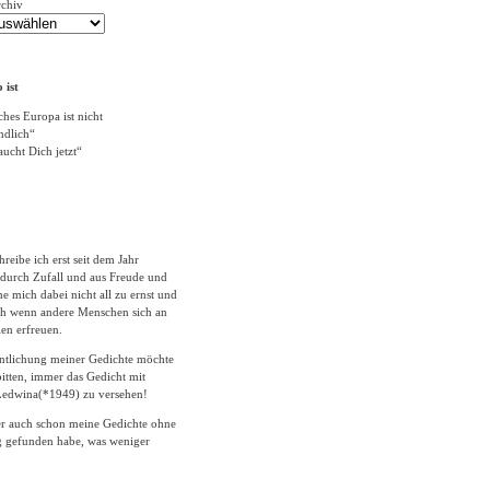
rchiv
 ist
ches Europa ist nicht
ändlich“
ucht Dich jetzt“
hreibe ich erst seit dem Jahr
durch Zufall und aus Freude und
 mich dabei nicht all zu ernst und
ich wenn andere Menschen sich an
en erfreuen.
entlichung meiner Gedichte möchte
itten, immer das Gedicht mit
edwina(*1949) zu versehen!
er auch schon meine Gedichte ohne
 gefunden habe, was weniger