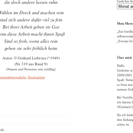
die doch andere lassen ruhn
Gedichte A
Wühlen im Dreck und machen rein
sind sich andere dafür viel zu fein
Mein Motto
Bei ihrer Arbeit geben sie Gas
„Ein friedli
enn diese Arbeit macht ihnen Spaß
selbstverst
Sind so froh, wenn alles rein
„Europa bra
gehen sie sehr fröhlich heim
Autor: © Gerhard Ledwina (*1949)
Über mich
(Nr. 319 aus Band 9)
Hallo.
(Namen und Personen rein zufällig)
Gedichte sc
2000/2001 
rbeitslebengedicht
,
Drecksarbeit
Spaß. Nehme
es freut m
meinen Zeil
Bei Veröff
ich darum b
©Gerhard L
Da ich leid
den Anhang
schön ist.
ed)