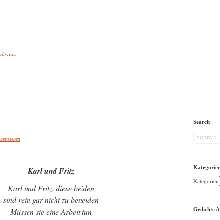
e aber Gedichte
Ledwina
orquatus
Impressum
Links
Referenz
Über mich
ere
Search
beitsleben
Kategorie
Karl und Fritz
Kategorien
Karl und Fritz, diese beiden
sind rein gar nicht zu beneiden
Müssen sie eine Arbeit tun
Gedichte A