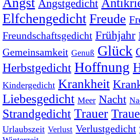
Angst
Antikri
Angstgedicht
Elfchengedicht
Freude
Fr
Frühjahr
Freundschaftsgedicht
Glück
Gemeinsamkeit
Genuß
Hoffnung
H
Herbstgedicht
Krankheit
Krank
Kindergedicht
Liebesgedicht
Nacht
Meer
Na
Trauer
Traue
Strandgedicht
Verlustgedicht
Urlaubszeit
Verlust
Winterzeit