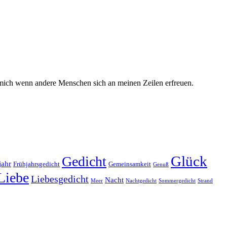
t mich wenn andere Menschen sich an meinen Zeilen erfreuen.
Glück
Gedicht
jahr
Frühjahrsgedicht
Gemeinsamkeit
Genuß
Liebe
Liebesgedicht
Nacht
Meer
Nachtgedicht
Sommergedicht
Strand