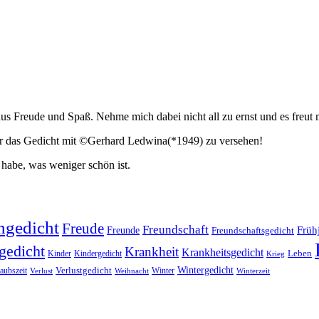
 aus Freude und Spaß. Nehme mich dabei nicht all zu ernst und es freu
er das Gedicht mit ©Gerhard Ledwina(*1949) zu versehen!
habe, was weniger schön ist.
ngedicht
Freude
Freundschaft
Freunde
Früh
Freundschaftsgedicht
gedicht
Krankheit
Krankheitsgedicht
Kinder
Kindergedicht
Leben
Krieg
Wintergedicht
Verlustgedicht
aubszeit
Winter
Verlust
Winterzeit
Weihnacht