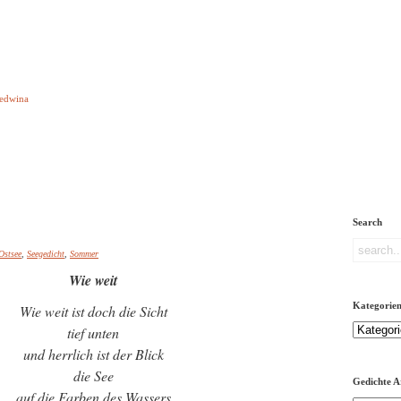
e aber Gedichte
Ledwina
orquatus
Impressum
Links
Referenz
Über mich
ere
Search
Ostsee
,
Seegedicht
,
Sommer
Wie weit
Kategorie
Wie weit ist doch die Sicht
Kategorien
tief unten
und herrlich ist der Blick
die See
Gedichte A
auf die Farben des Wassers