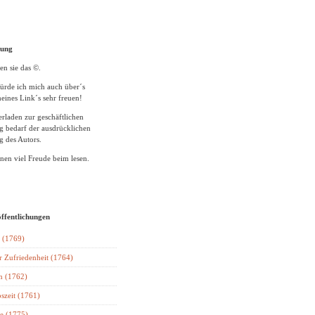
tung
en sie das ©.
ürde ich mich auch über´s
eines Link´s sehr freuen!
rladen zur geschäftlichen
 bedarf der ausdrücklichen
 des Autors.
en viel Freude beim lesen.
öffentlichungen
 (1769)
r Zufriedenheit (1764)
n (1762)
szeit (1761)
e (1775)