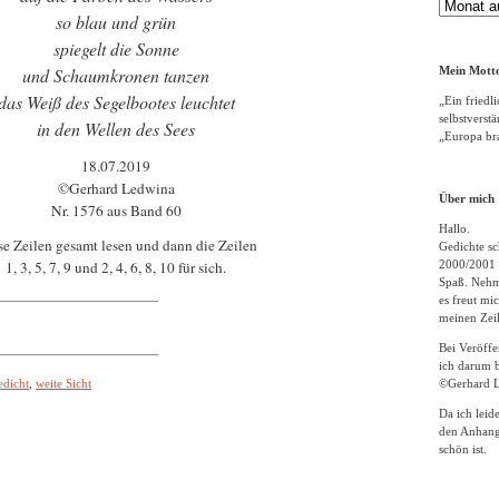
Gedichte
so blau und grün
Archiv
spiegelt die Sonne
und Schaumkronen tanzen
Mein Motto
das Weiß des Segelbootes leuchtet
„Ein friedli
selbstverst
in den Wellen des Sees
„Europa bra
18.07.2019
©Gerhard Ledwina
Über mich
Nr. 1576 aus Band 60
Hallo.
e Zeilen gesamt lesen und dann die Zeilen
Gedichte sc
1, 3, 5, 7, 9 und 2, 4, 6, 8, 10 für sich.
2000/2001 
Spaß. Nehme
—————————————
es freut m
meinen Zeil
Bei Veröff
—————————————
ich darum b
edicht
,
weite Sicht
©Gerhard L
Da ich leid
den Anhang
schön ist.