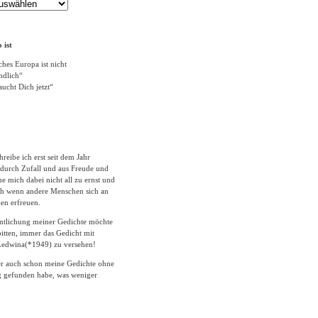
 ist
ches Europa ist nicht
ändlich“
ucht Dich jetzt“
hreibe ich erst seit dem Jahr
durch Zufall und aus Freude und
 mich dabei nicht all zu ernst und
ich wenn andere Menschen sich an
en erfreuen.
entlichung meiner Gedichte möchte
itten, immer das Gedicht mit
edwina(*1949) zu versehen!
er auch schon meine Gedichte ohne
 gefunden habe, was weniger