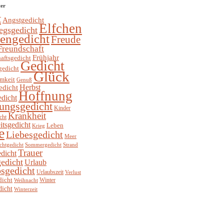
ter
t
Angstgedicht
Elfchen
egsgedicht
hengedicht
Freude
Freundschaft
Frühjahr
aftsgedicht
Gedicht
gedicht
Glück
mkeit
Genuß
Herbst
edicht
Hoffnung
edicht
ungsgedicht
Kinder
Krankheit
cht
itsgedicht
Leben
Krieg
e
Liebesgedicht
Meer
chtgedicht
Sommergedicht
Strand
Trauer
dicht
edicht
Urlaub
sgedicht
Urlaubszeit
Verlust
dicht
Winter
Weihnacht
dicht
Winterzeit