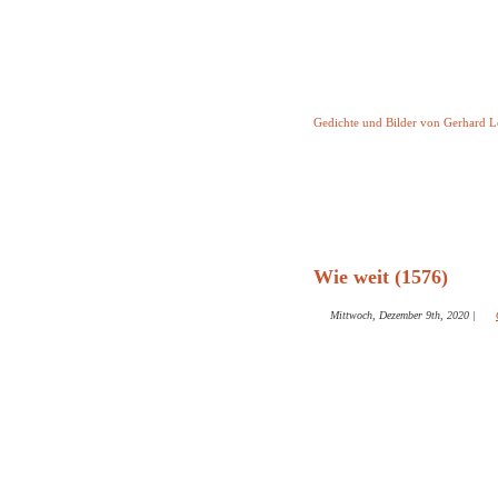
Keine Geschicht
Gedichte und Bilder von Gerhard 
Startseite
Helleborus T
und and
Wie weit (1576)
Mittwoch, Dezember 9th, 2020
|