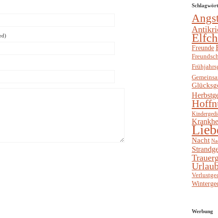
Schlagwör
Angs
Antikri
Elfc
ed)
Freunde
Freundsch
Frühjahrs
Gemeinsa
Glücksg
Herbstg
Hoffn
Kindergedi
Krankhe
Lieb
Nacht
Na
Strandge
Trauerg
Urlaub
Verlustge
Winterge
Werbung