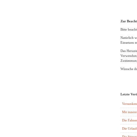
Zur Beach
Bitte beacht
Natürlich w
Einsetzen m
Das Herunte
Verwendung
Zustimmung
Wünsche ihn
Letzte Ver
Versunken
Mit innere
Die Fahne
Die Urlaub
Die Stimm