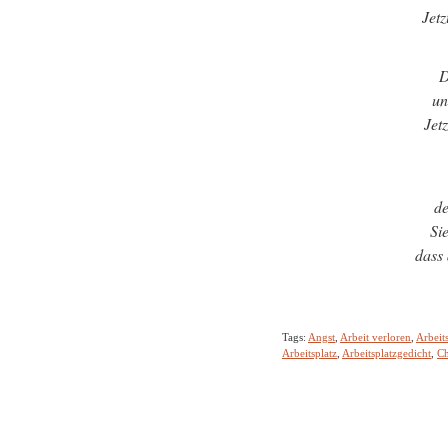
Jetz
D
un
Jet
de
Si
dass 
Tags:
Angst
,
Arbeit verloren
,
Arbeit
Arbeitsplatz
,
Arbeitsplatzgedicht
,
Ch