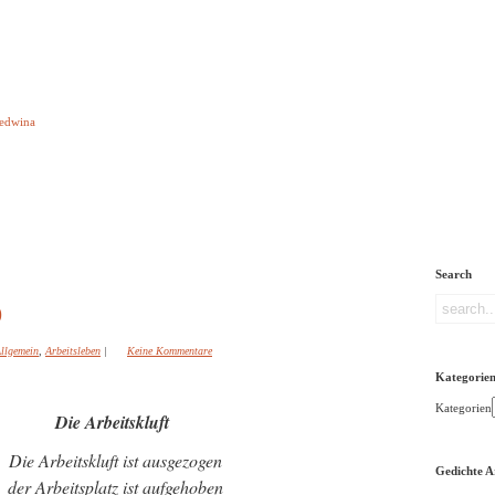
e aber Gedichte
Ledwina
orquatus
Impressum
Links
Referenz
Über mich
ere
Search
)
llgemein
,
Arbeitsleben
|
Keine Kommentare
Kategorie
Kategorien
Die Arbeitskluft
Die Arbeitskluft ist ausgezogen
Gedichte A
der Arbeitsplatz ist aufgehoben