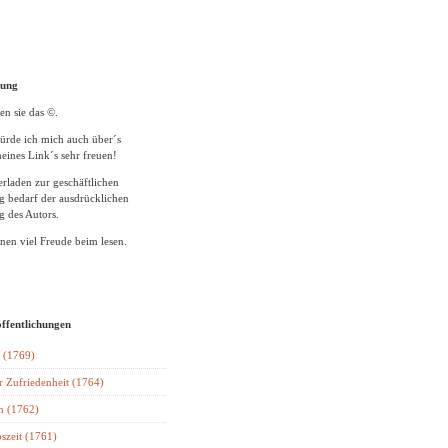
tung
en sie das ©.
ürde ich mich auch über´s
eines Link´s sehr freuen!
rladen zur geschäftlichen
 bedarf der ausdrücklichen
 des Autors.
en viel Freude beim lesen.
öffentlichungen
 (1769)
r Zufriedenheit (1764)
n (1762)
szeit (1761)