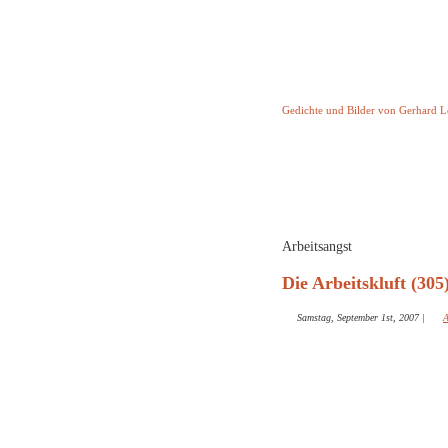
Keine Geschicht
Gedichte und Bilder von Gerhard 
Startseite
Helleborus T
und and
Arbeitsangst
Die Arbeitskluft (305
Samstag, September 1st, 2007
|
A