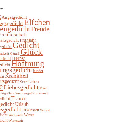
ter
t
Angstgedicht
Elfchen
egsgedicht
hengedicht
Freude
Freundschaft
Frühjahr
aftsgedicht
Gedicht
gedicht
Glück
mkeit
Genuß
Herbst
edicht
Hoffnung
edicht
ungsgedicht
Kinder
Krankheit
cht
itsgedicht
Leben
Krieg
e
Liebesgedicht
Meer
chtgedicht
Sommergedicht
Strand
Trauer
dicht
edicht
Urlaub
sgedicht
Urlaubszeit
Verlust
dicht
Winter
Weihnacht
dicht
Winterzeit