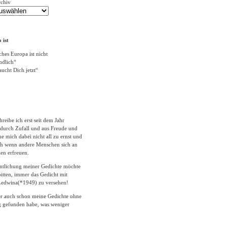
rchiv
 ist
ches Europa ist nicht
ändlich“
ucht Dich jetzt“
hreibe ich erst seit dem Jahr
durch Zufall und aus Freude und
 mich dabei nicht all zu ernst und
ich wenn andere Menschen sich an
en erfreuen.
entlichung meiner Gedichte möchte
itten, immer das Gedicht mit
edwina(*1949) zu versehen!
er auch schon meine Gedichte ohne
 gefunden habe, was weniger