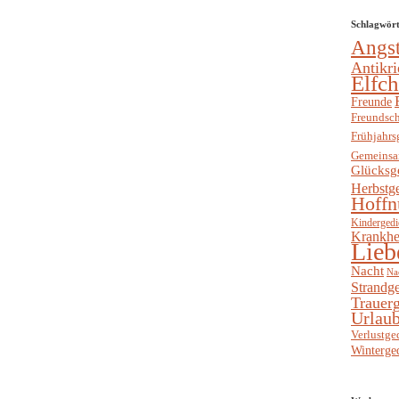
Schlagwör
Angs
Antikri
Elfc
Freunde
Freundsch
Frühjahrs
Gemeinsa
Glücksg
Herbstg
Hoffn
Kindergedi
Krankhe
Lieb
Nacht
Na
Strandge
Trauerg
Urlaub
Verlustge
Winterge