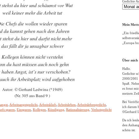
Gedichte A
t stehst du hier und schäumst vor Wut
weil keiner mehr die Arbeit tut
ie Chefs die wollen wieder sparen
Mein Motto
d du kannst gehen nach den Jahren
„Ein friedli
zt stehst du hier und darfst nicht mehr
selbstverst
„Europa bra
das fällt dir ja unsagbar schwer
Kollegen können nicht verstehn
Über mich
nn du hast müssen auch noch gehn
Hallo.
e haben Angst, ist´s nur verschoben?
Gedichte sc
auch ihr Arbeitsplatz wird aufgehoben
2000/2001 
Spaß. Nehme
Autor: © Gerhard Ledwina (*1949)
es freut m
meinen Zeil
(Nr. 305 aus Band 9 )
Bei Veröff
sangst
,
Arbeitsangstgedicht
,
Arbeitskluft
,
Arbeitsleben
,
Arbeitslebengedicht
,
ich darum b
efs sparen
,
Einsparen
,
Kollegen
,
Kündigung
,
Rationalisierung
,
Verlustgedicht
©Gerhard L
Da ich leid
den Anhang
schön ist.