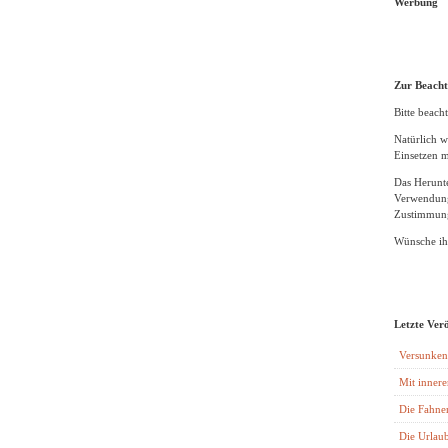
Werbung
Zur Beach
Bitte beacht
Natürlich w
Einsetzen m
Das Herunte
Verwendung
Zustimmung
Wünsche ihn
Letzte Ver
Versunken
Mit innere
Die Fahne
Die Urlaub