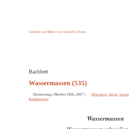
Keine Geschichte aber Gedichte
Gedichte und Bilder von Gerhard Ledwina
Startseite
Helleborus Torquatus
Impressum
und andere
Bachbett
Wassermassen (535)
Donnerstag, Oktober 18th, 2007
|
Allgemein
,
Angst
,
Sonst
Kommentare
Wassermassen
Wassermassen schwellen