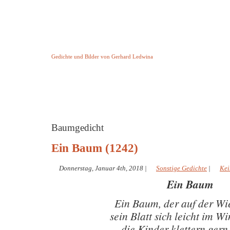
Keine Geschichte aber Gedichte
Gedichte und Bilder von Gerhard Ledwina
Startseite
Helleborus Torquatus
Impressum
und andere
Baumgedicht
Ein Baum (1242)
Donnerstag, Januar 4th, 2018
|
Sonstige Gedichte
|
Kei
Ein Baum
Ein Baum, der auf der Wie
sein Blatt sich leicht im W
die Kinder klettern gern