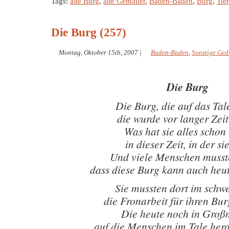
Tags:
alte Burg
,
alte Gemäuer
,
Baden-Baden
,
Burg
,
Tie
Die Burg (257)
Montag, Oktober 15th, 2007
|
Baden-Baden
,
Sonstige Ged
Die Burg
Die Burg, die auf das Tal
die wurde vor langer Zei
Was hat sie alles schon 
in dieser Zeit, in der si
Und viele Menschen musst
dass diese Burg kann auch heu
Sie mussten dort im schw
die Fronarbeit für ihren Bu
Die heute noch in Groß
auf die Menschen im Tale hera