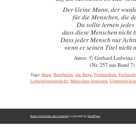
Der kleine Mann, der wurd
für die Menschen, die d
Da sollte lernen jedes
dass diese Menschen nicht b
Dass jeder Mensch nur Acht
wenn er seinen Titel nicht 
Autor: © Gerhard Ledwina 
(Nr. 257 aus Band 7)
Tags:
Burg
,
Burgherrn
,
die Burg
,
Frohnarbeit
,
Frohnarb
Leibeigenengedicht
,
Menschen betrogen
,
Unterdrückun
Keine Geschichte aber Gedichte
is powered by
WordPress
.