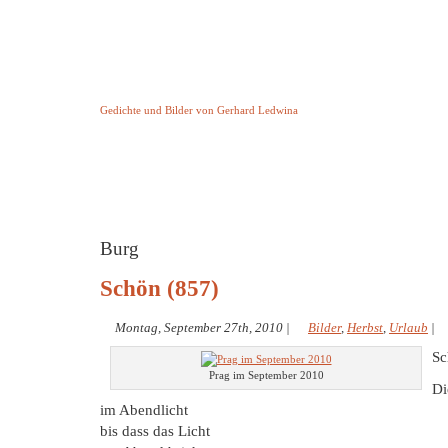
Keine Geschichte aber Gedichte
Gedichte und Bilder von Gerhard Ledwina
Startseite
Helleborus Torquatus
Impressum
und andere
Burg
Schön (857)
Montag, September 27th, 2010
|
Bilder
,
Herbst
,
Urlaub
|
Sc
Prag im September 2010
Di
im Abendlicht
bis dass das Licht