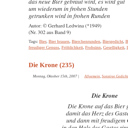
das neue Bier gebraut wird, es wird gut
um wiederum in frohen Stunden
getrunken wird in frohen Runden
Autor: © Gerhard Ledwina (*1949)
(Nr. 302 aus Band 9)
Tags:
Bier
,
Bier brauen
,
Bierchenrunden
,
Biergedicht
,
B
freudiger Genuss
,
Fröhlichkeit
,
Frohsinn
,
Geselligkeit
,
Die Krone (235)
Montag, Oktober 15th, 2007
|
Allgemein
,
Sonstige Gedich
Die Krone
Die Krone auf das Bier 
damit das Herz des Gaste
und dann mit freudigem
in den Hals des Gastes ri