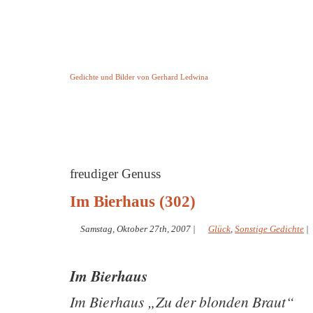
Keine Geschichte aber Gedichte
Gedichte und Bilder von Gerhard Ledwina
Startseite
Helleborus Torquatus
Impressum
und andere
freudiger Genuss
Im Bierhaus (302)
Samstag, Oktober 27th, 2007
|
Glück
,
Sonstige Gedichte
|
Im Bierhaus
Im Bierhaus „Zu der blonden Braut“