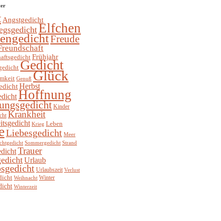
ter
t
Angstgedicht
Elfchen
egsgedicht
hengedicht
Freude
Freundschaft
Frühjahr
aftsgedicht
Gedicht
gedicht
Glück
mkeit
Genuß
Herbst
edicht
Hoffnung
edicht
ungsgedicht
Kinder
Krankheit
cht
itsgedicht
Leben
Krieg
e
Liebesgedicht
Meer
chtgedicht
Sommergedicht
Strand
Trauer
dicht
edicht
Urlaub
sgedicht
Urlaubszeit
Verlust
dicht
Winter
Weihnacht
dicht
Winterzeit