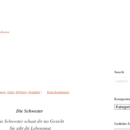
e aber Gedichte
Ledwina
orquatus
Impressum
Links
Referenz
Über mich
ere
Search
Angst
,
Glück
,
Hoffnung
,
Krankheit
|
Keine Kommentare
Kategorie
Kategorien
Die Schwester
ie Schwester schaut dir ins Gesicht
Gedichte A
Sie gibt dir Lebensmut