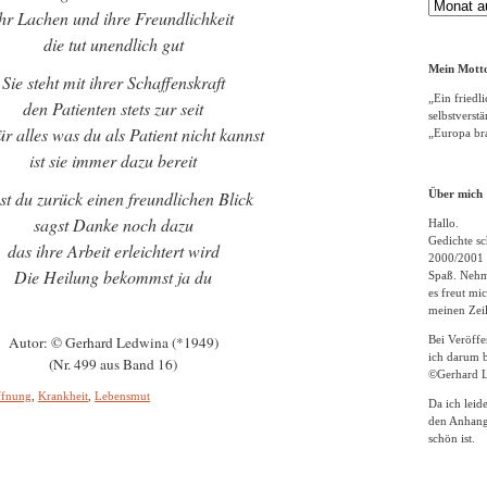
Gedichte
hr Lachen und ihre Freundlichkeit
Archiv
die tut unendlich gut
Mein Motto
Sie steht mit ihrer Schaffenskraft
„Ein friedli
den Patienten stets zur seit
selbstverst
ür alles was du als Patient nicht kannst
„Europa bra
ist sie immer dazu bereit
st du zurück einen freundlichen Blick
Über mich
sagst Danke noch dazu
Hallo.
Gedichte sc
das ihre Arbeit erleichtert wird
2000/2001 
Die Heilung bekommst ja du
Spaß. Nehme
es freut m
meinen Zeil
Autor: © Gerhard Ledwina (*1949)
Bei Veröff
ich darum b
(Nr. 499 aus Band 16)
©Gerhard L
ffnung
,
Krankheit
,
Lebensmut
Da ich leid
den Anhang
schön ist.