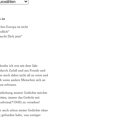
 ist
ches Europa ist nicht
ändlich“
ucht Dich jetzt“
hreibe ich erst seit dem Jahr
durch Zufall und aus Freude und
 mich dabei nicht all zu ernst und
ich wenn andere Menschen sich an
en erfreuen.
entlichung meiner Gedichte möchte
itten, immer das Gedicht mit
edwina(*1949) zu versehen!
er auch schon meine Gedichte ohne
 gefunden habe, was weniger