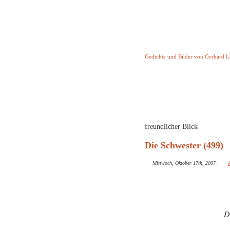
Keine Geschicht
Gedichte und Bilder von Gerhard 
Startseite
Helleborus T
und and
freundlicher Blick
Die Schwester (499)
Mittwoch, Oktober 17th, 2007
|
D