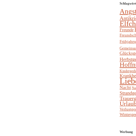
Schlagwör
Angs
Antikri
Elfc
Freunde
Freundsch
Frühjahrs
Gemeinsa
Glücksg
Herbstg
Hoffn
Kindergedi
Krankhe
Lieb
Nacht
Na
Strandge
Trauerg
Urlaub
Verlustge
Winterge
Werbung