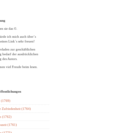
tung
en sie das ©.
ürde ich mich auch über´s
eines Link´s sehr freuen!
rladen zur geschäftlichen
 bedarf der ausdrücklichen
 des Autors.
en viel Freude beim lesen.
öffentlichungen
 (1769)
r Zufriedenheit (1764)
n (1762)
szeit (1761)
e (1775)