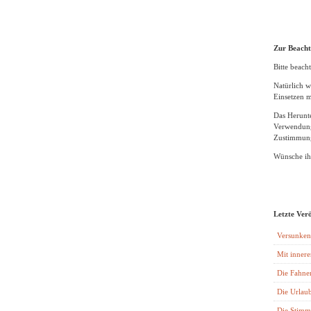
Zur Beach
Bitte beacht
Natürlich w
Einsetzen m
Das Herunte
Verwendung
Zustimmung
Wünsche ihn
Letzte Ver
Versunken
Mit innere
Die Fahne
Die Urlaub
Die Stimm