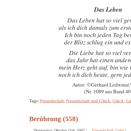
Das Leben
Das Leben hat so viel g
als ich dich damals zum ers
Ich bin noch jeden Tag 
der Blitz schlug ein und e
Die Liebe hat so viel ve
das Jahr hat einen ande
mein Herz geht auf, bin wi
noch ich dich heute, gern je
Autor: ©Gerhard Ledwina(
(Nr. 1089 aus Band 40
Tags:
Freundschaft
,
Freundschaft und Glück
,
Glück
,
Li
Berührung (558)
Donnerstag, Oktober 11th, 2007
|
Freundschaft
,
Liebe
|