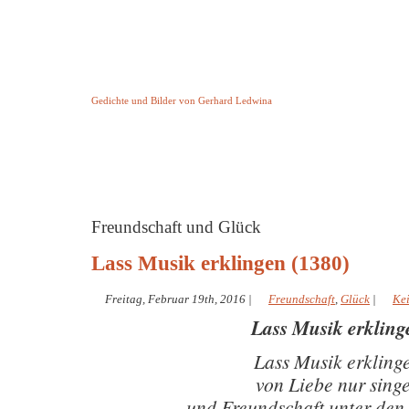
Keine Geschichte aber Gedichte
Gedichte und Bilder von Gerhard Ledwina
Startseite
Helleborus Torquatus
Impressum
und andere
Freundschaft und Glück
Lass Musik erklingen (1380)
Freitag, Februar 19th, 2016
|
Freundschaft
,
Glück
|
Ke
Lass Musik erkling
Lass Musik erkling
von Liebe nur sing
und Freundschaft unter de