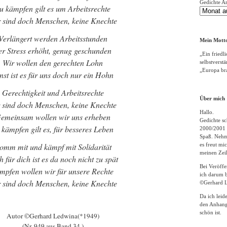
Gedichte A
u kämpfen gilt es um Arbeitsrechte
 sind doch Menschen, keine Knechte
Verlängert werden Arbeitsstunden
Mein Motto
er Stress erhöht, genug geschunden
„Ein friedli
Wir wollen den gerechten Lohn
selbstverst
„Europa bra
nst ist es für uns doch nur ein Hohn
Gerechtigkeit und Arbeitsrechte
Über mich
 sind doch Menschen, keine Knechte
Hallo.
emeinsam wollen wir uns erheben
Gedichte sc
 kämpfen gilt es, für besseres Leben
2000/2001 
Spaß. Nehme
omm mit und kämpf mit Solidarität
es freut m
meinen Zeil
 für dich ist es da noch nicht zu spät
Bei Veröff
mpfen wollen wir für unsere Rechte
ich darum b
 sind doch Menschen, keine Knechte
©Gerhard L
Da ich leid
den Anhang
schön ist.
Autor ©Gerhard Ledwina(*1949)
(Nr. 949 aus Band 34 )