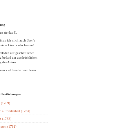
tung
en sie das ©.
ürde ich mich auch über´s
eines Link´s sehr freuen!
rladen zur geschäftlichen
 bedarf der ausdrücklichen
 des Autors.
en viel Freude beim lesen.
öffentlichungen
 (1769)
r Zufriedenheit (1764)
n (1762)
szeit (1761)