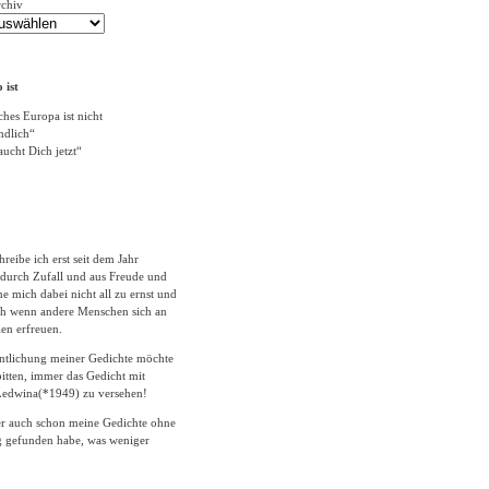
rchiv
 ist
ches Europa ist nicht
ändlich“
ucht Dich jetzt“
hreibe ich erst seit dem Jahr
durch Zufall und aus Freude und
 mich dabei nicht all zu ernst und
ich wenn andere Menschen sich an
en erfreuen.
entlichung meiner Gedichte möchte
itten, immer das Gedicht mit
edwina(*1949) zu versehen!
er auch schon meine Gedichte ohne
 gefunden habe, was weniger