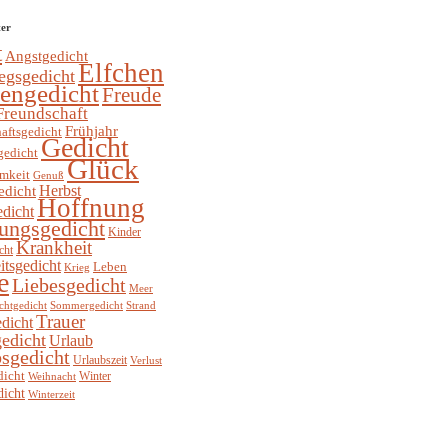
ter
t
Angstgedicht
Elfchen
egsgedicht
hengedicht
Freude
Freundschaft
Frühjahr
aftsgedicht
Gedicht
gedicht
Glück
mkeit
Genuß
Herbst
edicht
Hoffnung
edicht
ungsgedicht
Kinder
Krankheit
cht
itsgedicht
Leben
Krieg
e
Liebesgedicht
Meer
chtgedicht
Sommergedicht
Strand
Trauer
dicht
edicht
Urlaub
sgedicht
Urlaubszeit
Verlust
dicht
Winter
Weihnacht
dicht
Winterzeit