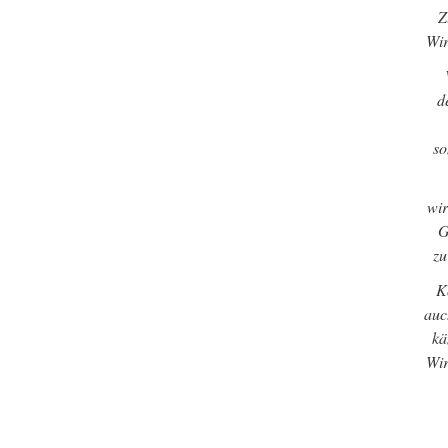
Z
Wir
d
so
wir
G
zu
K
auch
kä
Wir