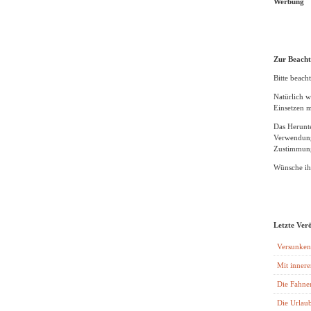
Werbung
Zur Beach
Bitte beacht
Natürlich w
Einsetzen m
Das Herunte
Verwendung
Zustimmung
Wünsche ihn
Letzte Ver
Versunken
Mit innere
Die Fahne
Die Urlaub