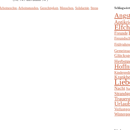
Arbeitsrechte
,
Arbeitsstunden
,
Gerechtigkeit
,
Menschen
,
Solidarität
,
Stress
Schlagwör
Angs
Antikri
Elfc
Freunde
Freundsch
Frühjahrs
Gemeinsa
Glücksg
Herbstg
Hoffn
Kindergedi
Krankhe
Lieb
Nacht
Na
Strandge
Trauerg
Urlaub
Verlustge
Winterge