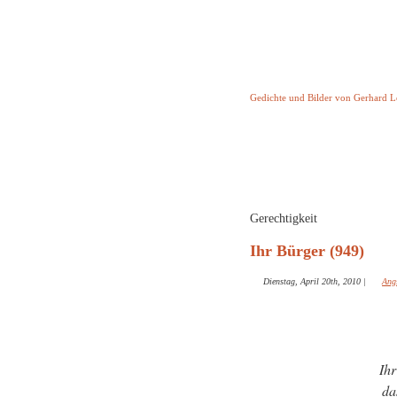
Keine Geschicht
Gedichte und Bilder von Gerhard 
Startseite
Helleborus T
und and
Gerechtigkeit
Ihr Bürger (949)
Dienstag, April 20th, 2010
|
Ang
Ihr
da