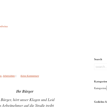
e aber Gedichte
Ledwina
orquatus
Impressum
Links
Referenz
Über mich
ere
Search
st
,
Arbeitsleben
|
Keine Kommentare
Kategorie
Kategorien
Ihr Bürger
 Bürger, hört unser Klagen und Leid
Gedichte A
s Arbeitnehmer auf die Straße treibt