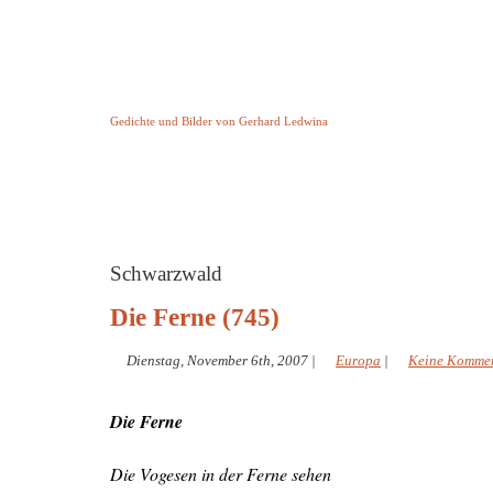
Keine Geschichte aber Gedichte
Gedichte und Bilder von Gerhard Ledwina
Startseite
Helleborus Torquatus
Impressum
und andere
Schwarzwald
Die Ferne (745)
Dienstag, November 6th, 2007
|
Europa
|
Keine Komme
Die Ferne
Die Vogesen in der Ferne sehen
