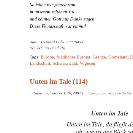
So leben wir gemeinsam

in unserem schönen Tal

und können Gott nur Danke sagen

Autor: Gerhard Ledwina(*1949)

(Nr. 745 aus Band 26)
Tags:
Europa
,
friedliches Europa
,
Grenze
,
Grenzland
,
R
Landschaft
,
Schwarzwald
,
Vogesen
Unten im Tale (114)
Samstag, Oktober 13th, 2007
|
Europa
,
Sonstige Gedichte
Unten im Tale
Unten im Tale, da fließt d
oh, wie ist der Blick so