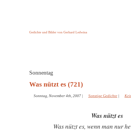
Keine Geschichte aber Gedichte
Gedichte und Bilder von Gerhard Ledwina
Startseite
Helleborus Torquatus
Impressum
und andere
Sonnentag
Was nützt es (721)
Sonntag, November 4th, 2007
|
Sonstige Gedichte
|
Kei
Was nützt es
Was nützt es, wenn man nur he