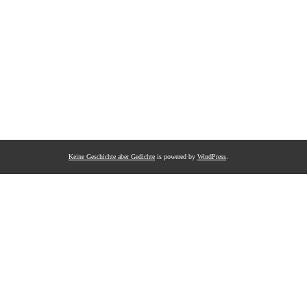
Keine Geschichte aber Gedichte
is powered by
WordPress
.