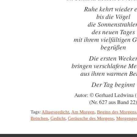
Ruhe kehrt wieder e
bis die Vögel
die Sonnenstrahle
des neuen Tages
mit ihrem vielfältigen 
begrüßen
Die ersten Wecke
bringen verschlafene M
aus ihren warmen Be
Der Tag beginnt
Autor: © Gerhard Ledwina 
(Nr. 627 aus Band 22
Tags:
Alltagsgedicht
,
Am Morgen
,
Beginn des Morgens
Brötchen
,
Gedicht
,
Geräusche des Morgens
,
Morgenged