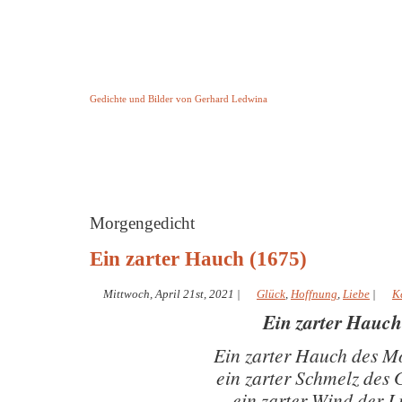
Keine Geschichte aber Gedichte
Gedichte und Bilder von Gerhard Ledwina
Startseite
Helleborus Torquatus
Impressum
und andere
Morgengedicht
Ein zarter Hauch (1675)
Mittwoch, April 21st, 2021
|
Glück
,
Hoffnung
,
Liebe
|
K
Ein zarter Hauch
Ein zarter Hauch des M
ein zarter Schmelz des 
ein zarter Wind der L