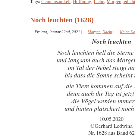
Tags:
Gemeinsamkeit
,
Hoffnung
,
Liebe
,
Morgengedich
Noch leuchten (1628)
Freitag, Januar 22nd, 2021
|
Morgen
,
Nacht
|
Keine K
Noch leuchten
Noch leuchten hell die Ster
und langsam auch das Morgen
im Tal der Nebel steigt n
bis dass die Sonne scheint 
die Tiere kommen auf die
denn auch ihr Tag ist jetz
die Vögel werden immer 
und hinten plätschert noch
10.05.2020
©Gerhard Ledwina
Nr. 1628 aus Band 62