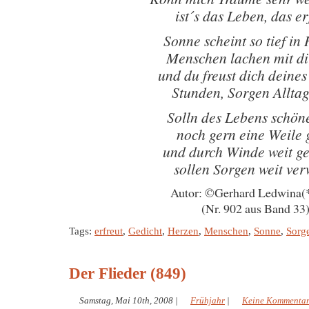
ist´s das Leben, das er
Sonne scheint so tief in
Menschen lachen mit di
und du freust dich deine
Stunden, Sorgen Alltag
Solln des Lebens schön
noch gern eine Weile 
und durch Winde weit g
sollen Sorgen weit ve
Autor: ©Gerhard Ledwina(
(Nr. 902 aus Band 33
Tags:
erfreut
,
Gedicht
,
Herzen
,
Menschen
,
Sonne
,
Sorg
Der Flieder (849)
Samstag, Mai 10th, 2008
|
Frühjahr
|
Keine Kommenta