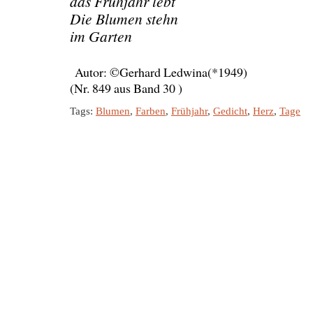
das Frühjahr lebt
Die Blumen stehn
im Garten
Autor: ©Gerhard Ledwina(*1949)
(Nr. 849 aus Band 30 )
Tags:
Blumen
,
Farben
,
Frühjahr
,
Gedicht
,
Herz
,
Tage