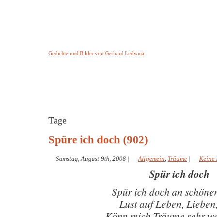
Keine Geschichte aber Gedichte
Gedichte und Bilder von Gerhard Ledwina
Startseite
Helleborus Torquatus
Impressum
und andere
Tage
Spüre ich doch (902)
Samstag, August 9th, 2008
|
Allgemein
,
Träume
|
Keine
Spür ich doch
Spür ich doch an schöne
Lust auf Leben, Lieben
Könn mich Träume sehr we