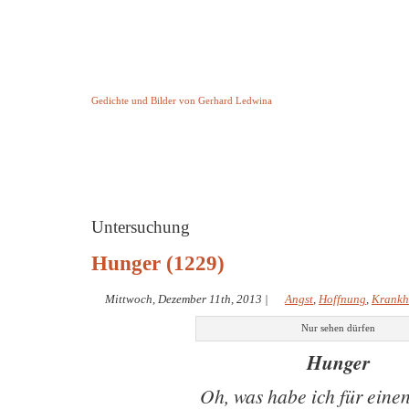
Keine Geschichte aber Gedichte
Gedichte und Bilder von Gerhard Ledwina
Startseite
Helleborus Torquatus
Impressum
und andere
Untersuchung
Hunger (1229)
Mittwoch, Dezember 11th, 2013
|
Angst
,
Hoffnung
,
Krankh
Nur sehen dürfen
Hunger
Oh, was habe ich für eine