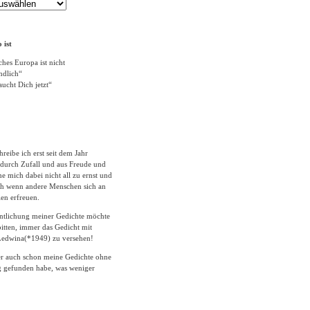
 ist
ches Europa ist nicht
ändlich“
ucht Dich jetzt“
hreibe ich erst seit dem Jahr
durch Zufall und aus Freude und
 mich dabei nicht all zu ernst und
ich wenn andere Menschen sich an
en erfreuen.
entlichung meiner Gedichte möchte
itten, immer das Gedicht mit
edwina(*1949) zu versehen!
er auch schon meine Gedichte ohne
 gefunden habe, was weniger