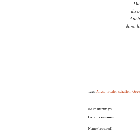
Du 
da m
Auch 
dann la
Tags:
Angst
,
Frieden schaffen
,
Gege
No comments yet.
Leave a comment
Name (required)