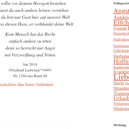
willst vor deinem Herrgott bestehen
Schlagwör
usst du auch andere lernen verstehen
Angs
du bist nur Gast hier auf unserer Welt
Antikri
Elfc
ss diesen Hass, er verblendet deine Welt
Freunde
Kein Mensch hat das Recht
Freundsch
Frühjahrs
einfach andere zu töten
Gemeinsa
denn so herrscht nur Angst
Glücksg
mit Verzweiflung und Nöten
Herbstg
Hoffn
Jan 2014
Kindergedi
©Gerhard Ledwina(*1949)
Krankhe
Lieb
Nr. 1294 aus Band 48
Nacht
Na
n den Krieg
,
Hass
,
Kriege
,
Verblendung
Strandge
Trauerg
Urlaub
Verlustge
Winterge
Werbung