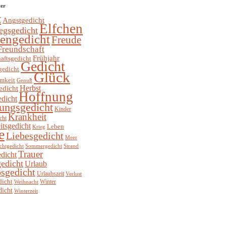
ter
t
Angstgedicht
Elfchen
egsgedicht
hengedicht
Freude
Freundschaft
Frühjahr
aftsgedicht
Gedicht
gedicht
Glück
mkeit
Genuß
Herbst
edicht
Hoffnung
edicht
ungsgedicht
Kinder
Krankheit
cht
itsgedicht
Leben
Krieg
e
Liebesgedicht
Meer
chtgedicht
Sommergedicht
Strand
Trauer
dicht
edicht
Urlaub
sgedicht
Urlaubszeit
Verlust
dicht
Winter
Weihnacht
dicht
Winterzeit