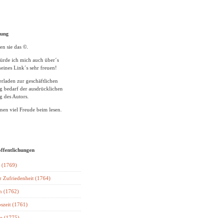
tung
en sie das ©.
ürde ich mich auch über´s
eines Link´s sehr freuen!
rladen zur geschäftlichen
 bedarf der ausdrücklichen
 des Autors.
en viel Freude beim lesen.
öffentlichungen
 (1769)
r Zufriedenheit (1764)
n (1762)
szeit (1761)
e (1775)