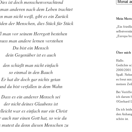
Dies ist doch menschenverachtend
Gedichte
Archiv
man anderen nach dem Leben trachtet
n man nicht weiß, gibt es ein Zurück
Mein Motto
iden der Menschen, dies Stück für Stück
„Ein friedli
selbstverst
ll man vor seinem Herrgott bestehen
„Europa bra
muss man andere lernen verstehen
Du bist ein Mensch
Über mich
dein Gegenüber ist es auch
Hallo.
den schießt man nicht einfach
Gedichte sc
2000/2001 
so einmal in den Bauch
Spaß. Nehme
Er hat dir doch gar nichts getan
es freut m
meinen Zeil
und du bist verfallen in dem Wahn
Bei Veröff
Dass es ein anderer Mensch sei
ich darum b
©Gerhard L
der nicht deines Glaubens ist
lleicht war es einfach nur ein Christ
Da ich leid
den Anhang
r auch nur einen Gott hat, so wie du
schön ist.
 mutest du denn diesen Menschen zu