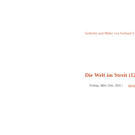
Keine Geschicht
Gedichte und Bilder von Gerhard 
Startseite
Helleborus T
und and
Die Welt im Streit (1
Freitag, März 25th, 2016
|
Angst