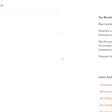
ed)
Zur Beach
Bitte beacht
Natürlich w
Einsetzen m
Das Herunte
Verwendung
Zustimmung
Wünsche ihn
Letzte Ver
Versunken
Mit innere
Die Fahne
Die Urlaub
Die Stimm