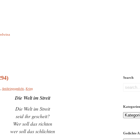
e aber Gedichte
Ledwina
orquatus
Impressum
Links
Referenz
Über mich
ere
294)
Search
,
Antikriegsgedicht
,
Krieg
Die Welt im Streit
Kategorie
Die Welt im Streit
Kategorien
seid ihr gescheit?
Wer soll das richten
wer soll das schlichten
Gedichte A