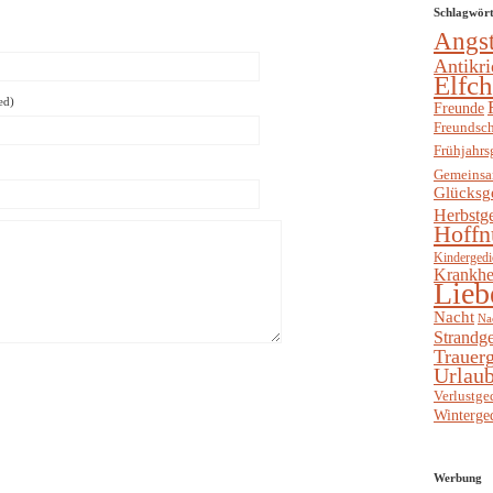
Schlagwör
Angs
Antikri
Elfc
ed)
Freunde
Freundsch
Frühjahrs
Gemeinsa
Glücksg
Herbstg
Hoffn
Kindergedi
Krankhe
Lieb
Nacht
Na
Strandge
Trauerg
Urlaub
Verlustge
Winterge
Werbung