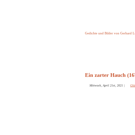
Keine Geschicht
Gedichte und Bilder von Gerhard 
Startseite
Helleborus T
und and
Ein zarter Hauch (16
Mittwoch, April 21st, 2021
|
Glü