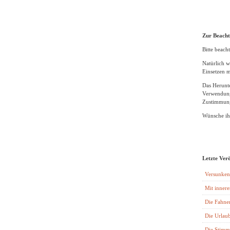
Zur Beach
Bitte beacht
Natürlich w
Einsetzen m
Das Herunte
Verwendung
Zustimmung
Wünsche ihn
Letzte Ver
Versunken
Mit innere
Die Fahne
Die Urlaub
Die Stimm