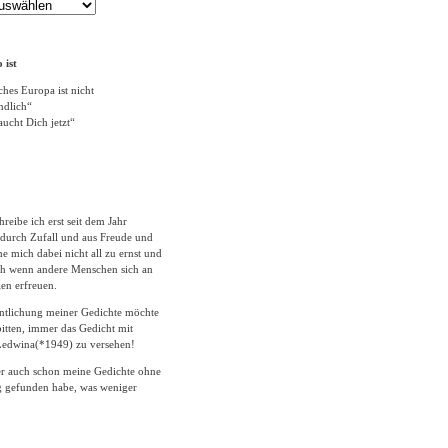
 ist
ches Europa ist nicht
ändlich“
ucht Dich jetzt“
hreibe ich erst seit dem Jahr
durch Zufall und aus Freude und
 mich dabei nicht all zu ernst und
ich wenn andere Menschen sich an
en erfreuen.
entlichung meiner Gedichte möchte
itten, immer das Gedicht mit
edwina(*1949) zu versehen!
er auch schon meine Gedichte ohne
 gefunden habe, was weniger