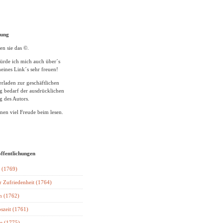
tung
en sie das ©.
ürde ich mich auch über´s
eines Link´s sehr freuen!
rladen zur geschäftlichen
 bedarf der ausdrücklichen
 des Autors.
en viel Freude beim lesen.
öffentlichungen
 (1769)
r Zufriedenheit (1764)
n (1762)
szeit (1761)
e (1775)