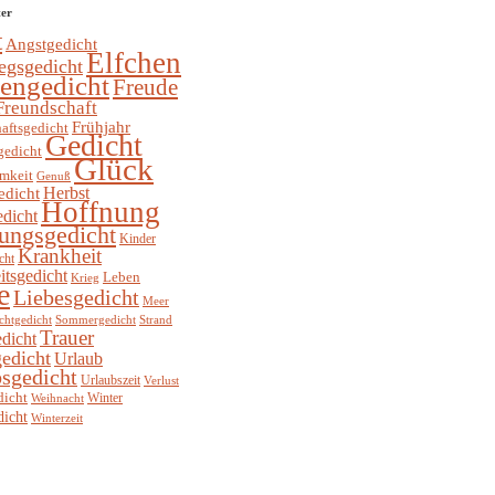
ter
t
Angstgedicht
Elfchen
egsgedicht
hengedicht
Freude
Freundschaft
Frühjahr
aftsgedicht
Gedicht
gedicht
Glück
mkeit
Genuß
Herbst
edicht
Hoffnung
edicht
ungsgedicht
Kinder
Krankheit
cht
itsgedicht
Leben
Krieg
e
Liebesgedicht
Meer
chtgedicht
Sommergedicht
Strand
Trauer
dicht
edicht
Urlaub
sgedicht
Urlaubszeit
Verlust
dicht
Winter
Weihnacht
dicht
Winterzeit