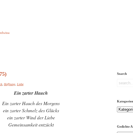
e aber Gedichte
Ledwina
orquatus
Impressum
Links
Referenz
Über mich
ere
75)
Search
ck
,
Hoffnung
,
Liebe
Ein zarter Hauch
Kategorie
Ein zarter Hauch des Morgens
Kategorien
ein zarter Schmelz des Glücks
ein zarter Wind der Liebe
Gemeinsamkeit entzückt
Gedichte A