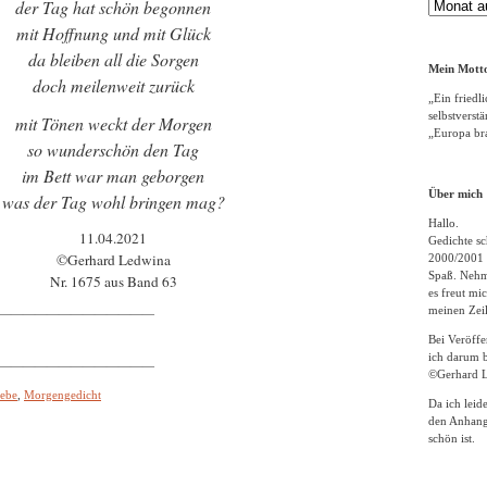
der Tag hat schön begonnen
Gedichte
Archiv
mit Hoffnung und mit Glück
da bleiben all die Sorgen
Mein Motto
doch meilenweit zurück
„Ein friedli
selbstverst
mit Tönen weckt der Morgen
„Europa bra
so wunderschön den Tag
im Bett war man geborgen
Über mich
was der Tag wohl bringen mag?
Hallo.
11.04.2021
Gedichte sc
©Gerhard Ledwina
2000/2001 
Spaß. Nehme
Nr. 1675 aus Band 63
es freut m
meinen Zeil
—————————————
Bei Veröff
ich darum b
—————————————
©Gerhard L
iebe
,
Morgengedicht
Da ich leid
den Anhang
schön ist.