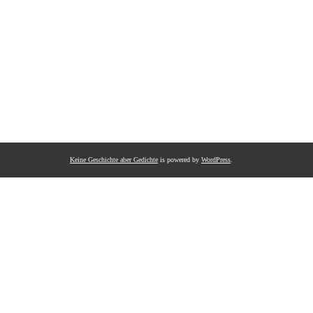
Keine Geschichte aber Gedichte
is powered by
WordPress
.