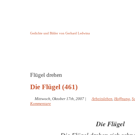
Keine Geschichte aber Gedichte
Gedichte und Bilder von Gerhard Ledwina
Startseite
Helleborus Torquatus
Impressum
und andere
Flügel drehen
Die Flügel (461)
Mittwoch, Oktober 17th, 2007
|
Arbeitsleben
,
Hoffnung
,
S
Kommentare
Die Flügel
Die Flügel drehen sich schn