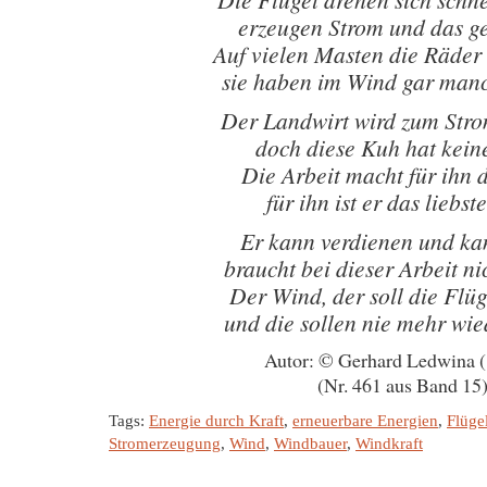
erzeugen Strom und das g
Auf vielen Masten die Räder 
sie haben im Wind gar manc
Der Landwirt wird zum Stro
doch diese Kuh hat kein
Die Arbeit macht für ihn 
für ihn ist er das liebst
Er kann verdienen und ka
braucht bei dieser Arbeit ni
Der Wind, der soll die Flü
und die sollen nie mehr wie
Autor: © Gerhard Ledwina 
(Nr. 461 aus Band 15
Tags:
Energie durch Kraft
,
erneuerbare Energien
,
Flüge
Stromerzeugung
,
Wind
,
Windbauer
,
Windkraft