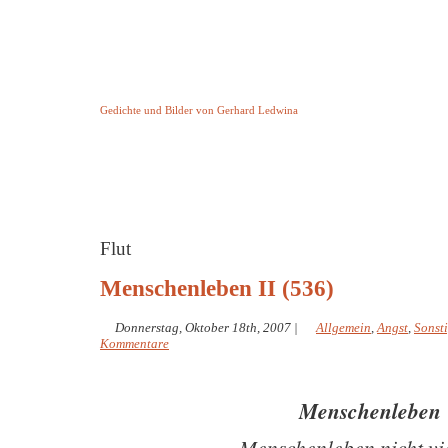
Keine Geschichte aber Gedichte
Gedichte und Bilder von Gerhard Ledwina
Startseite
Helleborus Torquatus
Impressum
und andere
Flut
Menschenleben II (536)
Donnerstag, Oktober 18th, 2007
|
Allgemein
,
Angst
,
Sonst
Kommentare
Menschenleben
Menschenleben nicht vie