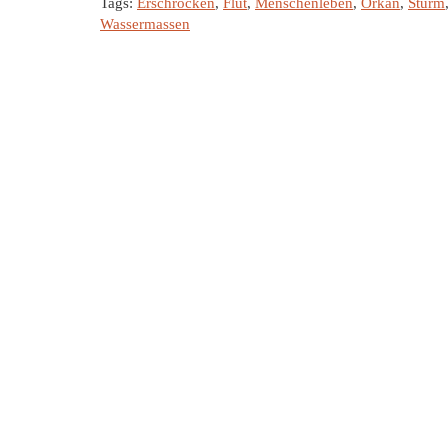
Tags:
Erschrocken
,
Flut
,
Menschenleben
,
Orkan
,
Sturm
Wassermassen