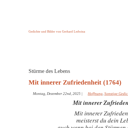
Keine Geschichte aber Gedichte
Gedichte und Bilder von Gerhard Ledwina
Startseite
Helleborus Torquatus
Impressum
und andere
Stürme des Lebens
Mit innerer Zufriedenheit (1764)
Montag, Dezember 22nd, 2025
|
Hoffnung
,
Sonstige Gedic
Mit innerer Zufriede
Mit innerer Zufrieden
meisterst du dein Le
auch wenn bei den Stürmen d