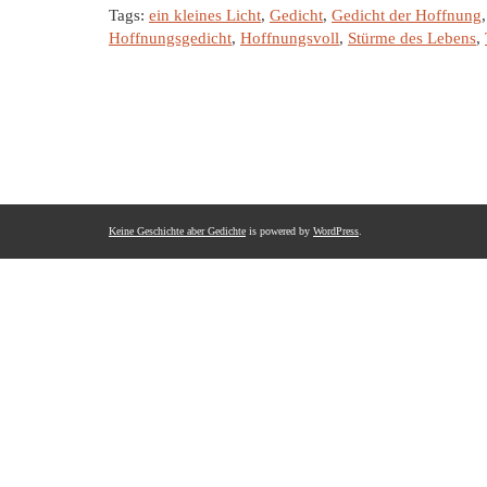
Tags:
ein kleines Licht
,
Gedicht
,
Gedicht der Hoffnung
Hoffnungsgedicht
,
Hoffnungsvoll
,
Stürme des Lebens
,
Keine Geschichte aber Gedichte
is powered by
WordPress
.