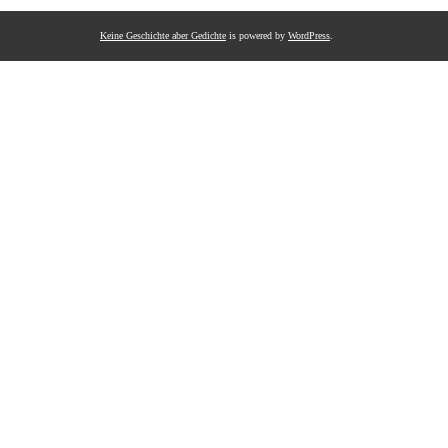
Keine Geschichte aber Gedichte
is powered by
WordPress
.