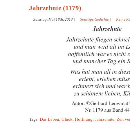
Jahrzehnte (1179)
Samstag, Mai 18th, 2013
|
Sonstige Gedichte
|
Keine K
Jahrzehnte
Jahrzehnte fliegen schnel
und man wird alt im 
hoffentlich war es nicht 
und mancher Tag ein 
Was hat man all in diese
erlebt, erleben müs
erinnert sich und war b
zu schönem lieben, K
Autor: ©Gerhard Ledwina(
Nr. 1179 aus Band 44
Tags:
Das Leben
,
Glück
,
Hoffnung
,
Jahrzehnte
,
Zeit ve