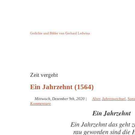
Keine Geschichte aber Gedichte
Gedichte und Bilder von Gerhard Ledwina
Startseite
Helleborus Torquatus
Impressum
und andere
Zeit vergeht
Ein Jahrzehnt (1564)
Mittwoch, Dezember 9th, 2020
|
Alter
,
Jahreswechsel
,
Sons
Kommentare
Ein Jahrzehnt
Ein Jahrzehnt das geht 
rau geworden sind die