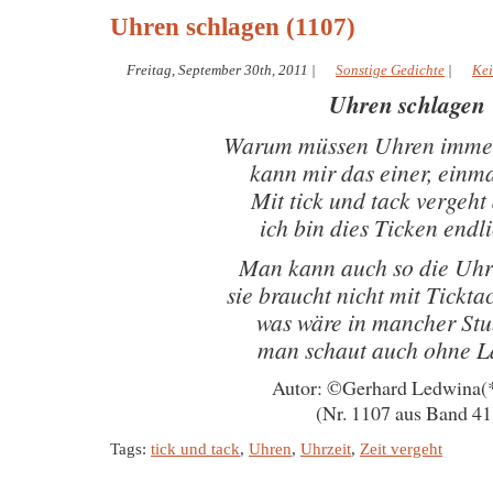
Uhren schlagen (1107)
Freitag, September 30th, 2011
|
Sonstige Gedichte
|
Ke
Uhren schlagen
Warum müssen Uhren immer
kann mir das einer, einm
Mit tick und tack vergeht 
ich bin dies Ticken endli
Man kann auch so die Uhr
sie braucht nicht mit Tickta
was wäre in mancher St
man schaut auch ohne L
Autor: ©Gerhard Ledwina(
(Nr. 1107 aus Band 41
Tags:
tick und tack
,
Uhren
,
Uhrzeit
,
Zeit vergeht