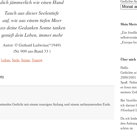
dich jämmerlich wie einen Hund
Gedichte A
Tauch aus dieser Seelentiefe
auf, wie aus einem tiefen Meer
Mein Motto
lass deine Gedanken Sonne tanken
„Ein friedli
genieß dein Leben, immer mehr
selbstverst
„Europa bra
Autor: © Gerhard Ledwina(*1949)
(Nr. 909 aus Band 33 )
Über mich
,
Leben
,
Seele
,
Sonne
,
Traurig
Hallo.
Gedichte sc
09)
2000/2001 
Spaß. Nehme
es freut m
meinen Zeil
Bei Veröff
leitendes Gedicht mit einem traurigen Anfang und einem aufmunternden Ende.
ich darum b
©Gerhard L
Da ich leid
den Anhang
schön ist.