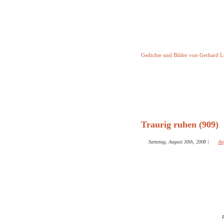
Keine Geschicht
Gedichte und Bilder von Gerhard 
Startseite
Helleborus T
und and
Traurig ruhen (909)
Samstag, August 30th, 2008
|
An