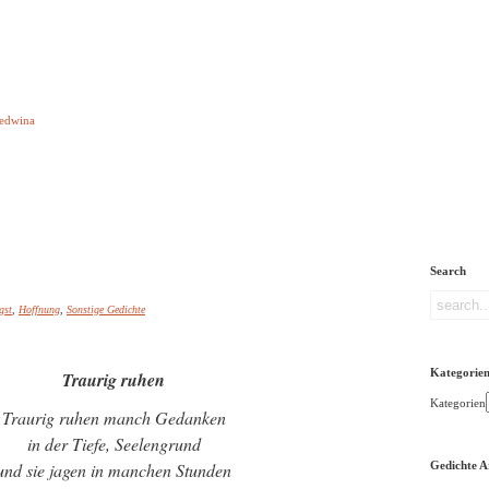
e aber Gedichte
Ledwina
orquatus
Impressum
Links
Referenz
Über mich
ere
Search
gst
,
Hoffnung
,
Sonstige Gedichte
Kategorie
Traurig ruhen
Kategorien
Traurig ruhen manch Gedanken
in der Tiefe, Seelengrund
und sie jagen in manchen Stunden
Gedichte A