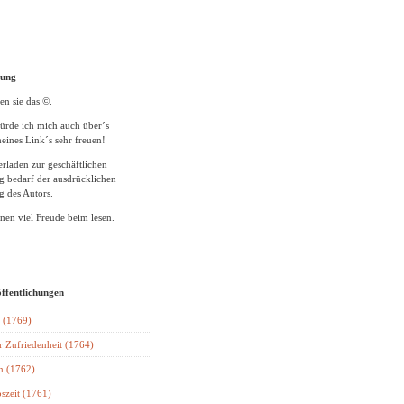
tung
en sie das ©.
ürde ich mich auch über´s
eines Link´s sehr freuen!
rladen zur geschäftlichen
 bedarf der ausdrücklichen
 des Autors.
en viel Freude beim lesen.
öffentlichungen
 (1769)
r Zufriedenheit (1764)
n (1762)
szeit (1761)