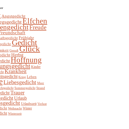
ter
t
Angstgedicht
Elfchen
egsgedicht
hengedicht
Freude
Freundschaft
Frühjahr
aftsgedicht
Gedicht
gedicht
Glück
mkeit
Genuß
Herbst
edicht
Hoffnung
edicht
ungsgedicht
Kinder
Krankheit
cht
itsgedicht
Leben
Krieg
e
Liebesgedicht
Meer
chtgedicht
Sommergedicht
Strand
Trauer
dicht
edicht
Urlaub
sgedicht
Urlaubszeit
Verlust
dicht
Winter
Weihnacht
dicht
Winterzeit