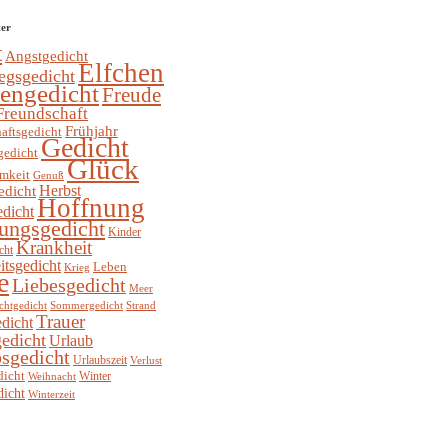
ter
t
Angstgedicht
Elfchen
egsgedicht
hengedicht
Freude
Freundschaft
Frühjahr
aftsgedicht
Gedicht
gedicht
Glück
mkeit
Genuß
Herbst
edicht
Hoffnung
edicht
ungsgedicht
Kinder
Krankheit
cht
itsgedicht
Leben
Krieg
e
Liebesgedicht
Meer
chtgedicht
Sommergedicht
Strand
Trauer
dicht
edicht
Urlaub
sgedicht
Urlaubszeit
Verlust
dicht
Winter
Weihnacht
dicht
Winterzeit