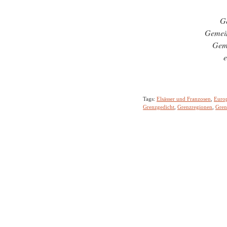
Ge
Gemein
Geme
e
Tags:
Elsässer und Franzosen
,
Euro
Grenzgedicht
,
Grenzregionen
,
Gren