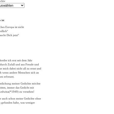
rchiv
 ist
ches Europa ist nicht
ändlich“
ucht Dich jetzt“
hreibe ich erst seit dem Jahr
durch Zufall und aus Freude und
 mich dabei nicht all zu ernst und
ich wenn andere Menschen sich an
en erfreuen.
entlichung meiner Gedichte möchte
itten, immer das Gedicht mit
edwina(*1949) zu versehen!
er auch schon meine Gedichte ohne
 gefunden habe, was weniger