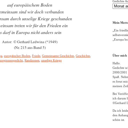
Gedichte A
auf europäischem Boden
meinsam sind wir doch verbunden
sam durch unselige Kriege geschunden
Mein Motto
insam treten wir für den Frieden ein
„Ein friedli
s darf in Europa nicht anders sein
selbstverst
„Europa bra
Autor: © Gerhard Ledwina (*1949)
(Nr. 215 aus Band 5)
Über mich
pa
,
europäischer Boden
,
Friede
,
Gemeinsame Geschichte
,
Geschichte
,
zregionengedicht
,
Randzonen
,
unselige Kriege
Hallo.
Gedichte sc
2000/2001 
Spaß. Nehme
es freut m
meinen Zeil
Bei Veröff
ich darum b
©Gerhard L
Da ich leid
den Anhang
schön ist.