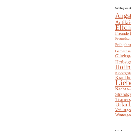
Schlagwör
Angs
Antikri
Elfc
Freunde
Freundsch
Frühjahrs
Gemeinsa
Glücksg
Herbstg
Hoffn
Kindergedi
Krankhe
Lieb
Nacht
Na
Strandge
Trauerg
Urlaub
Verlustge
Winterge