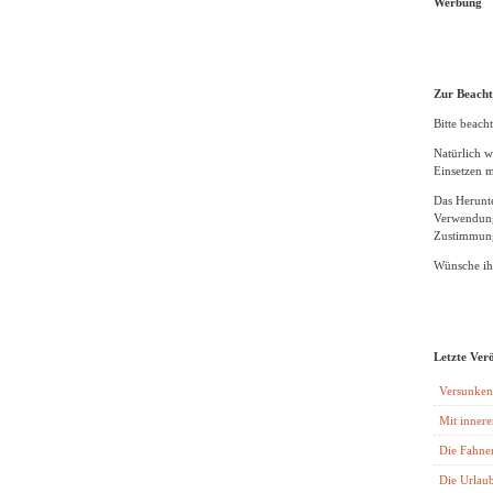
Werbung
Zur Beach
Bitte beacht
Natürlich w
Einsetzen m
Das Herunte
Verwendung
Zustimmung
Wünsche ihn
Letzte Ver
Versunken
Mit innere
Die Fahne
Die Urlaub