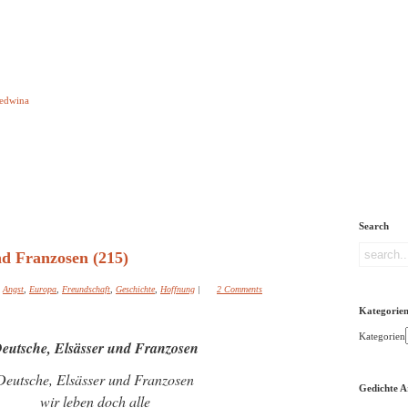
e aber Gedichte
Ledwina
orquatus
Impressum
Links
Referenz
Über mich
ere
Search
nd Franzosen (215)
Angst
,
Europa
,
Freundschaft
,
Geschichte
,
Hoffnung
|
2 Comments
Kategorie
Kategorien
eutsche, Elsässer und Franzosen
Deutsche, Elsässer und Franzosen
Gedichte A
wir leben doch alle