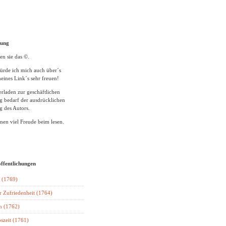
tung
en sie das ©.
ürde ich mich auch über´s
eines Link´s sehr freuen!
rladen zur geschäftlichen
 bedarf der ausdrücklichen
 des Autors.
en viel Freude beim lesen.
öffentlichungen
 (1769)
r Zufriedenheit (1764)
n (1762)
szeit (1761)