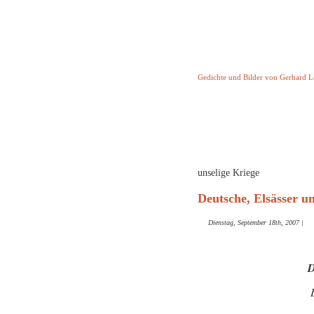
Keine Geschicht
Gedichte und Bilder von Gerhard 
Startseite
Helleborus T
und and
unselige Kriege
Deutsche, Elsässer u
Dienstag, September 18th, 2007
|
D