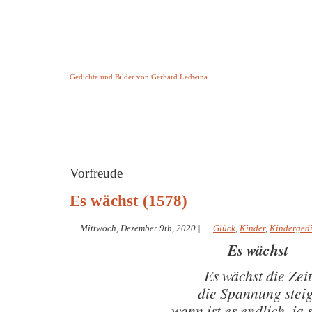
Keine Geschichte aber Gedichte
Gedichte und Bilder von Gerhard Ledwina
Startseite
Helleborus Torquatus
Impressum
und andere
Vorfreude
Es wächst (1578)
Mittwoch, Dezember 9th, 2020
|
Glück
,
Kinder
,
Kindergedi
Es wächst
Es wächst die Zeit
die Spannung steig
wann ist es endlich, ja 