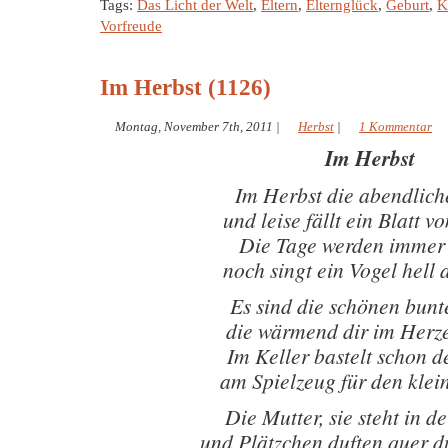
Tags:
Das Licht der Welt
,
Eltern
,
Elternglück
,
Geburt
,
K
Vorfreude
Im Herbst (1126)
Montag, November 7th, 2011
|
Herbst
|
1 Kommentar
Im Herbst
Im Herbst die abendliche
und leise fällt ein Blatt 
Die Tage werden immer 
noch singt ein Vogel hell
Es sind die schönen bunt
die wärmend dir im Herz
Im Keller bastelt schon d
am Spielzeug für den klei
Die Mutter, sie steht in d
und Plätzchen duften quer 