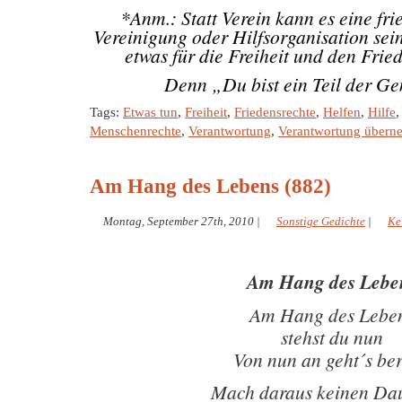
*Anm.: Statt Verein kann es eine frie
Vereinigung oder Hilfsorganisation sei
etwas für die Freiheit und den Fri
Denn „Du bist ein Teil der Ge
Tags:
Etwas tun
,
Freiheit
,
Friedensrechte
,
Helfen
,
Hilfe
Menschenrechte
,
Verantwortung
,
Verantwortung übern
Am Hang des Lebens (882)
Montag, September 27th, 2010
|
Sonstige Gedichte
|
Ke
Am Hang des Lebe
Am Hang des Lebe
stehst du nun
Von nun an geht´s be
Mach daraus keinen Dau