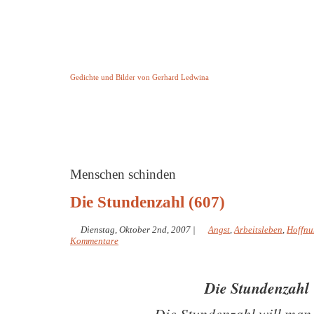
Keine Geschichte aber Gedichte
Gedichte und Bilder von Gerhard Ledwina
Startseite
Helleborus Torquatus
Impressum
und andere
Menschen schinden
Die Stundenzahl (607)
Dienstag, Oktober 2nd, 2007
|
Angst
,
Arbeitsleben
,
Hoffnu
Kommentare
Die Stundenzahl
Die Stundenzahl will man