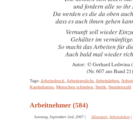
und fordern alle so ihr
Da werden es die da oben auc
dass es auch ihnen gehen kann
Vernunft soll wieder Einz
Gehälter im vernünftig
So macht das Arbeiten für d
Auch bald mal wieder rich
Autor: © Gerhard Ledwina 
(Nr. 607 aus Band 21
Tags:
Arbeitsdruck
,
Arbeitsgedicht
,
Arbeitsleben
,
Arbei
Kapitalismus
,
Menschen schinden
,
Streik
,
Stundenzahl
Arbeitnehmer (584)
Sonntag, September 2nd, 2007
|
Allgemein
,
Arbeitsleben
|