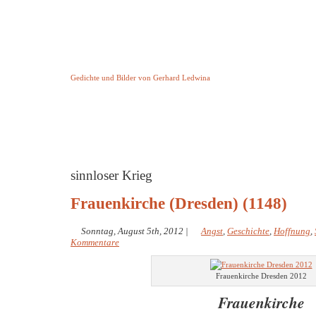
Keine Geschichte aber Gedichte
Gedichte und Bilder von Gerhard Ledwina
Startseite
Helleborus Torquatus
Impressum
und andere
sinnloser Krieg
Frauenkirche (Dresden) (1148)
Sonntag, August 5th, 2012
|
Angst
,
Geschichte
,
Hoffnung
,
Kommentare
Frauenkirche Dresden 2012
Frauenkirche