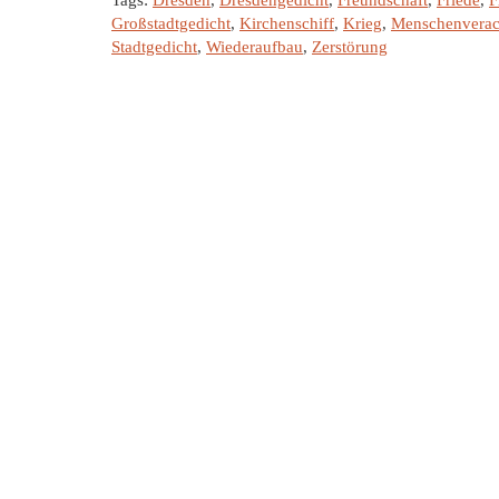
Tags:
Dresden
,
Dresdengedicht
,
Freundschaft
,
Friede
,
F
Großstadtgedicht
,
Kirchenschiff
,
Krieg
,
Menschenverac
Stadtgedicht
,
Wiederaufbau
,
Zerstörung