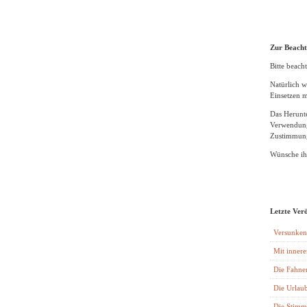
Zur Beach
Bitte beacht
Natürlich w
Einsetzen m
Das Herunte
Verwendung
Zustimmung
Wünsche ihn
Letzte Ver
Versunken
Mit innere
Die Fahne
Die Urlaub
Die Stimm