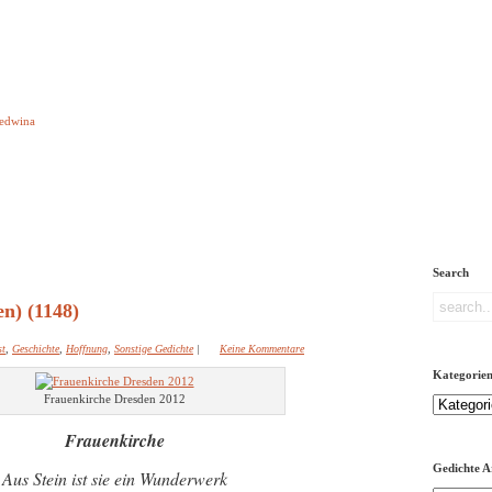
e aber Gedichte
Ledwina
orquatus
Impressum
Links
Referenz
Über mich
ere
Search
n) (1148)
st
,
Geschichte
,
Hoffnung
,
Sonstige Gedichte
|
Keine Kommentare
Kategorie
Frauenkirche Dresden 2012
Kategorien
Frauenkirche
Gedichte A
Aus Stein ist sie ein Wunderwerk