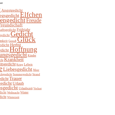
ter
t
Angstgedicht
Elfchen
egsgedicht
hengedicht
Freude
Freundschaft
Frühjahr
aftsgedicht
Gedicht
gedicht
Glück
mkeit
Genuß
Herbst
edicht
Hoffnung
edicht
ungsgedicht
Kinder
Krankheit
cht
itsgedicht
Leben
Krieg
e
Liebesgedicht
Meer
chtgedicht
Sommergedicht
Strand
Trauer
dicht
edicht
Urlaub
sgedicht
Urlaubszeit
Verlust
dicht
Winter
Weihnacht
dicht
Winterzeit