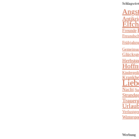
Schlagwör
Angs
Antikri
Elfc
Freunde
Freundsch
Frühjahrs
Gemeinsa
Glücksg
Herbstg
Hoffn
Kindergedi
Krankhe
Lieb
Nacht
Na
Strandge
Trauerg
Urlaub
Verlustge
Winterge
Werbung