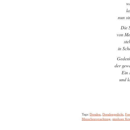
wa
l
nun si
Die S
von Me
ste
in Sch
Gedenk
der gewa
Ein 
und l
Tags:
Dresden
,
Dresdengedicht
,
Fre
Menschenverachtung
,
sinnloser Kri