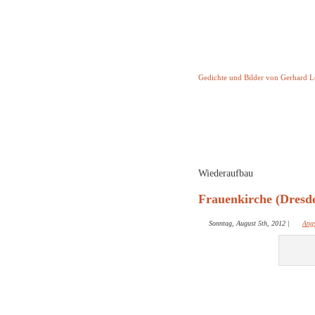
Keine Geschicht
Gedichte und Bilder von Gerhard 
Startseite
Helleborus T
und and
Wiederaufbau
Frauenkirche (Dresde
Sonntag, August 5th, 2012
|
Ang