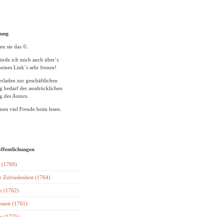
tung
en sie das ©.
ürde ich mich auch über´s
eines Link´s sehr freuen!
rladen zur geschäftlichen
 bedarf der ausdrücklichen
 des Autors.
en viel Freude beim lesen.
öffentlichungen
 (1769)
r Zufriedenheit (1764)
n (1762)
szeit (1761)
e (1775)