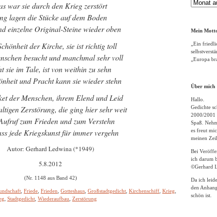
Gedichte
s war sie durch den Krieg zerstört
Archiv
ang lagen die Stücke auf dem Boden
nd einzelne Original-Steine wieder oben
Mein Motto
chönheit der Kirche, sie ist richtig toll
„Ein friedli
selbstverst
nschen besucht und manchmal sehr voll
„Europa bra
ht sie im Tale, ist von weithin zu sehn
önheit und Pracht kann sie wieder stehn
Über mich
et der Menschen, ihrem Elend und Leid
Hallo.
ltigen Zerstörung, die ging hier sehr weit
Gedichte sc
2000/2001 
Aufruf zum Frieden und zum Verstehn
Spaß. Nehme
ass jede Kriegskunst für immer vergehn
es freut m
meinen Zeil
Autor: Gerhard Ledwina (*1949)
Bei Veröff
ich darum b
5.8.2012
©Gerhard L
(Nr. 1148 aus Band 42)
Da ich leid
den Anhang
undschaft
,
Friede
,
Frieden
,
Gotteshaus
,
Großstadtgedicht
,
Kirchenschiff
,
Krieg
,
schön ist.
eg
,
Stadtgedicht
,
Wiederaufbau
,
Zerstörung