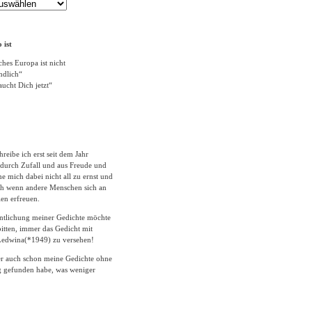
 ist
ches Europa ist nicht
ändlich“
ucht Dich jetzt“
hreibe ich erst seit dem Jahr
durch Zufall und aus Freude und
 mich dabei nicht all zu ernst und
ich wenn andere Menschen sich an
en erfreuen.
entlichung meiner Gedichte möchte
itten, immer das Gedicht mit
edwina(*1949) zu versehen!
er auch schon meine Gedichte ohne
 gefunden habe, was weniger