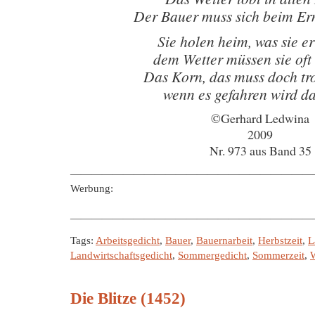
Der Bauer muss sich beim Er
Sie holen heim, was sie er
dem Wetter müssen sie oft
Das Korn, das muss doch tro
wenn es gefahren wird da
©Gerhard Ledwina
2009
Nr. 973 aus Band 35
———————————————————————
Werbung:
———————————————————————
Tags:
Arbeitsgedicht
,
Bauer
,
Bauernarbeit
,
Herbstzeit
,
L
Landwirtschaftsgedicht
,
Sommergedicht
,
Sommerzeit
,
W
Die Blitze (1452)