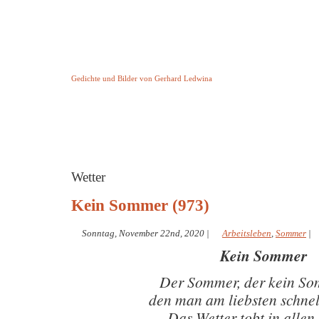
Keine Geschichte aber Gedichte
Gedichte und Bilder von Gerhard Ledwina
Startseite
Helleborus Torquatus
Impressum
und andere
Wetter
Kein Sommer (973)
Sonntag, November 22nd, 2020
|
Arbeitsleben
,
Sommer
|
Kein Sommer
Der Sommer, der kein So
den man am liebsten schnell
Das Wetter tobt in allen