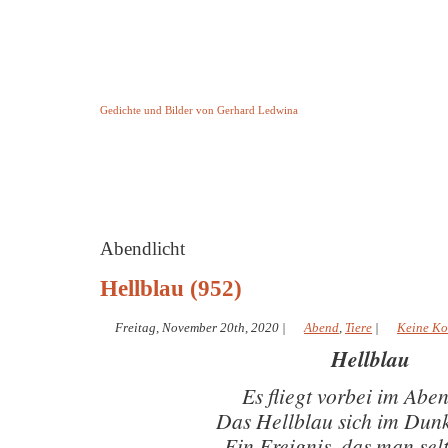
Keine Geschichte aber Gedichte
Gedichte und Bilder von Gerhard Ledwina
Startseite
Helleborus Torquatus
Impressum
und andere
Abendlicht
Hellblau (952)
Freitag, November 20th, 2020
|
Abend
,
Tiere
|
Keine K
Hellblau
Es fliegt vorbei im Aben
Das Hellblau sich im Dunk
Ein Ereignis, das man selt