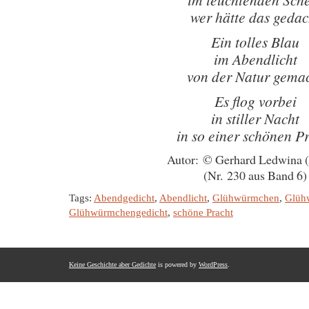
wer hätte das gedac
Ein tolles Blau
im Abendlicht
von der Natur gema
Es flog vorbei
in stiller Nacht
in so einer schönen P
Autor: © Gerhard Ledwina 
(Nr. 230 aus Band 6)
Tags:
Abendgedicht
,
Abendlicht
,
Glühwürmchen
,
Glüh
Glühwürmchengedicht
,
schöne Pracht
Keine Geschichte aber Gedichte
is powered by
WordPress
.