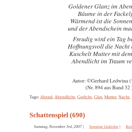
Goldener Glanz im Aben
Bäume in der Fackel
Wärmend ist die Sonnen
und der Abendschein ma
Freudig wird ein Tag b
Hoffnungsvoll die Nacht 
Kuschelt Mutter mit de
Abendlicht im Traum ve
Autor: ©Gerhard Ledwina (
(Nr. 894 aus Band 32 
Tags:
Abend
,
Abendlicht
,
Gedicht
,
Glut
,
Mutter
,
Nacht
,
Schattenspiel (690)
Samstag, November 3rd, 2007
|
Sonstige Gedichte
|
Kei