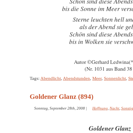
Schön sind diese Abend
bis die Sonne im Meer ver
Sterne leuchten hell un
als der Abend sie ge
Schön sind diese Abend
bis in Wolken sie versc
Autor ©Gerhard Ledwina(
(Nr. 1031 aus Band 38 
Tags:
Abendlicht
,
Abendstunden
,
Meer
,
Sonnenlicht
,
St
Goldener Glanz (894)
Sonntag, September 28th, 2008
|
Hoffnung
,
Nacht
,
Sonsti
Goldener Glanz