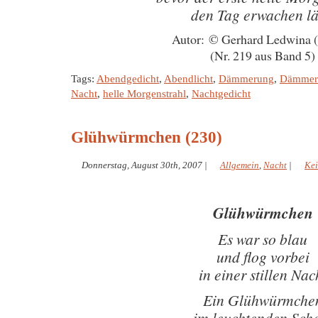
den Tag erwachen lä
Autor: © Gerhard Ledwina 
(Nr. 219 aus Band 5)
Tags:
Abendgedicht
,
Abendlicht
,
Dämmerung
,
Dämmeru
Nacht
,
helle Morgenstrahl
,
Nachtgedicht
Glühwürmchen (230)
Donnerstag, August 30th, 2007
|
Allgemein
,
Nacht
|
Ke
Glühwürmchen
Es war so blau
und flog vorbei
in einer stillen Nac
Ein Glühwürmche
im leuchtenden Sch