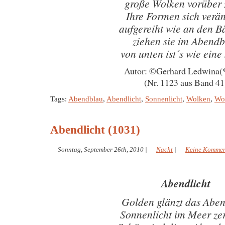
große Wolken vorüber 
Ihre Formen sich verä
aufgereiht wie an den 
ziehen sie im Abend
von unten ist´s wie eine
Autor: ©Gerhard Ledwina(
(Nr. 1123 aus Band 41
Tags:
Abendblau
,
Abendlicht
,
Sonnenlicht
,
Wolken
,
Wo
Abendlicht (1031)
Sonntag, September 26th, 2010
|
Nacht
|
Keine Kommen
Abendlicht
Golden glänzt das Aben
Sonnenlicht im Meer zer