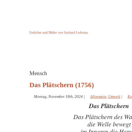
Keine Geschichte aber Gedichte
Gedichte und Bilder von Gerhard Ledwina
Startseite
Helleborus Torquatus
Impressum
und andere
Mensch
Das Plätschern (1756)
Montag, November 18th, 2024
|
Allgemein
,
Umwelt
|
Ke
Das Plätschern
Das Plätschern des Wa
die Welle bewegt
im Inneren die Her