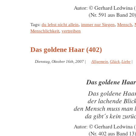
Autor: © Gerhard Ledwina 
(Nr. 591 aus Band 20
Tags:
du lebst nicht allein
,
immer nur Siegen
,
Mensch
,
Menschlichkeit
,
vertreiben
Das goldene Haar (402)
Dienstag, Oktober 16th, 2007
|
Allgemein
,
Glück
,
Liebe
|
Das goldene Haa
Das goldene Haa
der lachende Blic
den Mensch muss man 
da gibt´s kein zurü
Autor: © Gerhard Ledwina 
(Nr. 402 aus Band 13