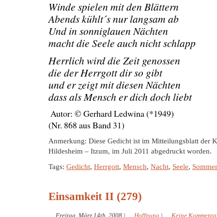
Winde spielen mit den Blättern
Abends kühlt´s nur langsam ab
Und in sonniglauen Nächten
macht die Seele auch nicht schlapp
Herrlich wird die Zeit genossen
die der Herrgott dir so gibt
und er zeigt mit diesen Nächten
dass als Mensch er dich doch liebt
Autor: © Gerhard Ledwina (*1949)
(Nr. 868 aus Band 31)
Anmerkung: Diese Gedicht ist im Mitteilungsblatt der K
Hildesheim – Itzum, im Juli 2011 abgedruckt worden.
Tags:
Gedicht
,
Herrgott
,
Mensch
,
Nacht
,
Seele
,
Somme
Einsamkeit II (279)
Freitag, März 14th, 2008
|
Hoffnung
|
Keine Kommenta